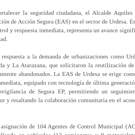
m
p
rtalecer la seguridad ciudadana, el Alcalde Aquiles
a
ción de Acción Segura (EAS) en el sector de Urdesa. E
r
rol y respuesta inmediata, representa un avance signif
t
dad.
i
r
n respuesta a la demanda de urbanizaciones como Ur
a y La Atarazana, que solicitaron la reutilización d
amente abandonados. La EAS de Urdesa se erige como
nmediata, equipado con tecnología de última generaci
vigilancia de Segura EP, permitiendo un seguimient
tor y resaltando la colaboración comunitaria en el aco
 asignación de 104 Agentes de Control Municipal (AC
rullando en vehículos (12 camionetas y 8 motociclet