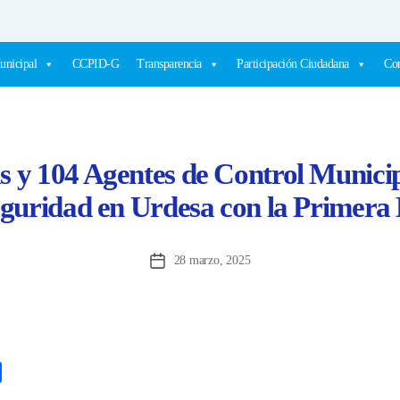
unicipal
CCPID-G
Transparencia
Participación Ciudadana
Com
 y 104 Agentes de Control Munici
eguridad en Urdesa con la Primer
28 marzo, 2025
Fecha
de
la
entrada
C
o