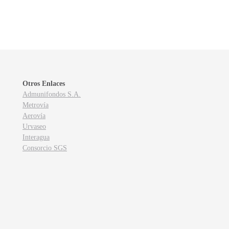
Otros Enlaces
Admunifondos S.A.
Metrovía
Aerovía
Urvaseo
Interagua
Consorcio SGS