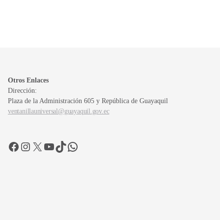
Otros Enlaces
Dirección:
Plaza de la Administración 605 y República de Guayaquil
ventanillauniversal@guayaquil.gov.ec
Facebook
Instagram
X
YouTube
TikTok
WhatsApp