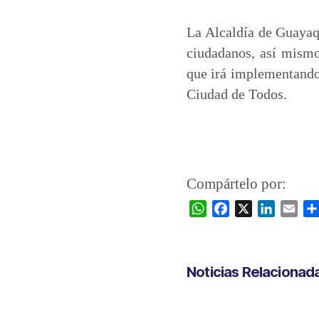
La Alcaldía de Guayaq
ciudadanos, así mismo
que irá implementando 
Ciudad de Todos.
Compártelo por:
W
F
X
L
E
h
a
i
m
a
c
n
a
t
e
k
i
Noticias Relacionad
s
b
e
l
A
o
d
p
o
I