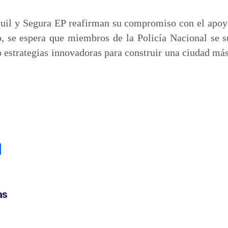
uil y Segura EP reafirman su compromiso con el apoyo
, se espera que miembros de la Policía Nacional se su
estrategias innovadoras para construir una ciudad más
C
o
m
p
as
a
r
t