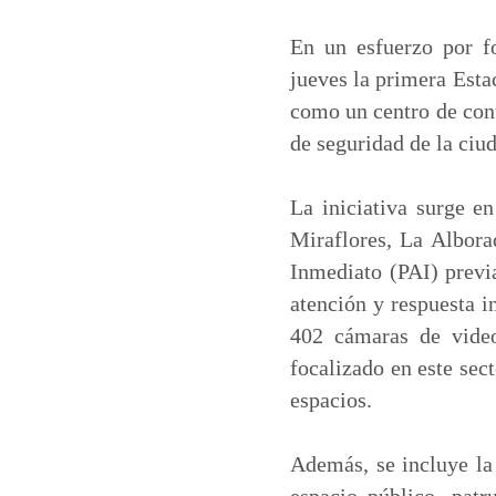
a
c
n
a
t
e
k
i
En un esfuerzo por fo
s
b
e
l
jueves la primera Esta
A
o
d
como un centro de cont
p
o
I
de seguridad de la ciu
p
k
n
La iniciativa surge e
Miraflores, La Alborad
Inmediato (PAI) previ
atención y respuesta i
402 cámaras de video
focalizado en este sec
espacios.
Además, se incluye la
espacio público, pat