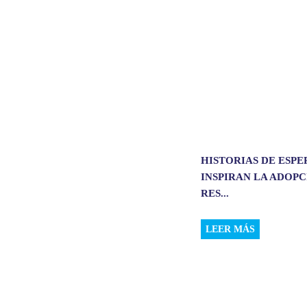
p
k
n
HISTORIAS DE ESP
INSPIRAN LA ADOP
RES...
LEER MÁS