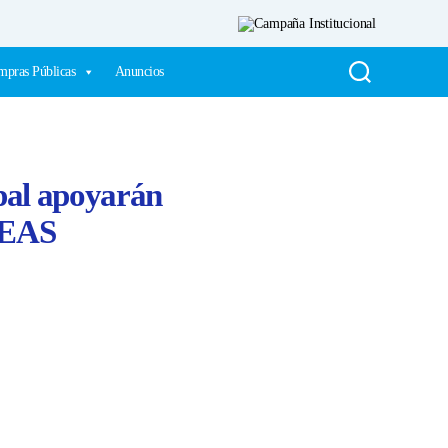
pras Públicas
Anuncios
pal apoyarán
a EAS