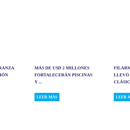
i
r
ERANZA
MÁS DE USD 2 MILLONES
FILAR
CIÓN
FORTALECERÁN PISCINAS
LLEVÓ
Y ...
CLÁSIC.
LEER MÁS
LEER 