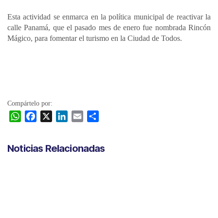
Esta actividad se enmarca en la política municipal de reactivar la
calle Panamá, que el pasado mes de enero fue nombrada Rincón
Mágico, para fomentar el turismo en la Ciudad de Todos.
Compártelo por:
W
F
X
L
E
C
h
a
i
m
o
a
c
n
a
m
Noticias Relacionadas
t
e
k
i
p
s
b
e
l
a
A
o
d
r
p
o
I
t
p
k
n
i
r