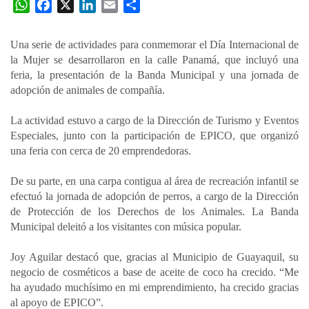
W
F
X
L
E
C
h
a
i
m
o
a
c
n
a
m
Una serie de actividades para conmemorar el Día Internacional de
t
e
k
i
p
la Mujer se desarrollaron en la calle Panamá, que incluyó una
s
b
e
l
a
feria, la presentación de la Banda Municipal y una jornada de
A
o
d
r
adopción de animales de compañía.
p
o
I
t
La actividad estuvo a cargo de la Dirección de Turismo y Eventos
p
k
n
i
Especiales, junto con la participación de EPICO, que organizó
r
una feria con cerca de 20 emprendedoras.
De su parte, en una carpa contigua al área de recreación infantil se
efectuó la jornada de adopción de perros, a cargo de la Dirección
de Protección de los Derechos de los Animales. La Banda
Municipal deleitó a los visitantes con música popular.
Joy Aguilar destacó que, gracias al Municipio de Guayaquil, su
negocio de cosméticos a base de aceite de coco ha crecido. “Me
ha ayudado muchísimo en mi emprendimiento, ha crecido gracias
al apoyo de EPICO”.