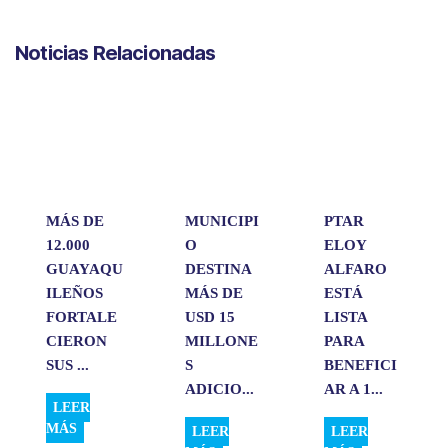
h
a
i
m
o
a
c
n
a
m
Noticias Relacionadas
t
e
k
i
p
s
b
e
l
a
A
o
d
r
p
o
I
t
p
k
n
i
r
MÁS DE
MUNICIPI
PTAR
12.000
O
ELOY
GUAYAQU
DESTINA
ALFARO
ILEÑOS
MÁS DE
ESTÁ
FORTALE
USD 15
LISTA
CIERON
MILLONE
PARA
SUS ...
S
BENEFICI
ADICIO...
AR A 1...
LEER
MÁS
LEER
LEER