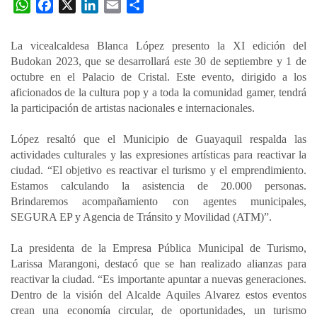
W
F
X
L
E
C
h
a
i
m
o
a
c
n
a
m
La vicealcaldesa Blanca López presento la XI edición del
t
e
k
i
p
Budokan 2023, que se desarrollará este 30 de septiembre y 1 de
s
b
e
l
a
octubre en el Palacio de Cristal. Este evento, dirigido a los
A
o
d
r
aficionados de la cultura pop y a toda la comunidad gamer, tendrá
p
o
I
t
la participación de artistas nacionales e internacionales.
p
k
n
i
López resaltó que el Municipio de Guayaquil respalda las
r
actividades culturales y las expresiones artísticas para reactivar la
ciudad. “El objetivo es reactivar el turismo y el emprendimiento.
Estamos calculando la asistencia de 20.000 personas.
Brindaremos acompañamiento con agentes municipales,
SEGURA EP y Agencia de Tránsito y Movilidad (ATM)”.
La presidenta de la Empresa Pública Municipal de Turismo,
Larissa Marangoni, destacó que se han realizado alianzas para
reactivar la ciudad. “Es importante apuntar a nuevas generaciones.
Dentro de la visión del Alcalde Aquiles Alvarez estos eventos
crean una economía circular, de oportunidades, un turismo