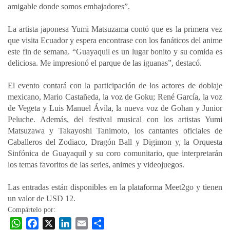
amigable donde somos embajadores”.
La artista japonesa Yumi Matsuzama contó que es la primera vez
que visita Ecuador y espera encontrase con los fanáticos del anime
este fin de semana. “Guayaquil es un lugar bonito y su comida es
deliciosa. Me impresionó el parque de las iguanas”, destacó.
El evento contará con la participación de los actores de doblaje
mexicano, Mario Castañeda, la voz de Goku; René García, la voz
de Vegeta y Luis Manuel Ávila, la nueva voz de Gohan y Junior
Peluche. Además, del festival musical con los artistas Yumi
Matsuzawa y Takayoshi Tanimoto, los cantantes oficiales de
Caballeros del Zodiaco, Dragón Ball y Digimon y, la Orquesta
Sinfónica de Guayaquil y su coro comunitario, que interpretarán
los temas favoritos de las series, animes y videojuegos.
Las entradas están disponibles en la plataforma Meet2go y tienen
un valor de USD 12.
Compártelo por:
W
F
X
L
E
C