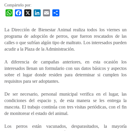
Compártelo por:
W
F
X
L
E
C
h
a
i
m
o
a
c
n
a
m
La Dirección de Bienestar Animal realiza todos los viernes un
t
e
k
i
p
programa de adopción de perros, que fueron rescatados de las
s
b
e
l
a
calles o que sufrían algún tipo de maltrato. Los interesados pueden
A
o
d
r
acudir a la Plaza de la Administración.
p
o
I
t
A diferencia de campañas anteriores, en esta ocasión los
p
k
n
i
interesados llenan un formulario con sus datos básicos y aspectos
r
sobre el lugar donde residen para determinar si cumplen los
requisitos para ser adoptantes.
De ser necesario, personal municipal verifica en el lugar, las
condiciones del espacio y, de esta manera se les entrega la
mascota. El trabajo continúa con tres visitas periódicas, con el fin
de monitorear el estado del animal.
Los perros están vacunados, desparasitados, la mayoría