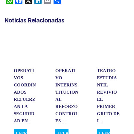
W
F
X
L
E
C
h
a
i
m
o
a
c
n
a
m
Noticias Relacionadas
t
e
k
i
p
s
b
e
l
a
A
o
d
r
p
o
I
t
p
k
n
i
r
OPERATI
OPERATI
TEATRO
VOS
VO
ESTUDIA
COORDIN
INTERINS
NTIL
ADOS
TITUCION
REVIVIÓ
REFUERZ
AL
EL
AN LA
REFORZÓ
PRIMER
SEGURID
CONTROL
GRITO DE
AD EN...
ES ...
I...
LEER
LEER
LEER