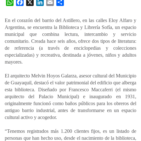
W
F
X
L
E
C
h
a
i
m
o
a
c
n
a
m
En el corazón del barrio del Astillero, en las calles Eloy Alfaro y
t
e
k
i
p
Argentina, se encuentra la Biblioteca y Librería Sofía, un espacio
s
b
e
l
a
municipal que combina lectura, intercambio y servicio
A
o
d
r
comunitario. Creada hace seis años, ofrece dos tipos de literatura:
p
o
I
t
de referencia (a través de enciclopedias y colecciones
especializadas) y recreativa, destinada a jóvenes, niños y adultos
p
k
n
i
mayores.
r
El arquitecto Melvin Hoyos Galarza, asesor cultural del Municipio
de Guayaquil, destacó el valor patrimonial del edificio que alberga
esta biblioteca. Diseñado por Francesco Maccaferri (el mismo
arquitecto del Palacio Municipal) e inaugurado en 1931,
originalmente funcionó como baños públicos para los obreros del
antiguo barrio industrial, antes de transformarse en un espacio
cultural activo y acogedor.
“Tenemos registrados más 1.200 clientes fijos, es un listado de
personas que han hecho uso, desde el nacimiento de la biblioteca,