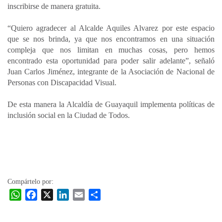
inscribirse de manera gratuita.
“Quiero agradecer al Alcalde Aquiles Alvarez por este espacio
que se nos brinda, ya que nos encontramos en una situación
compleja que nos limitan en muchas cosas, pero hemos
encontrado esta oportunidad para poder salir adelante”, señaló
Juan Carlos Jiménez, integrante de la Asociación de Nacional de
Personas con Discapacidad Visual.
De esta manera la Alcaldía de Guayaquil implementa políticas de
inclusión social en la Ciudad de Todos.
Compártelo por:
W
F
X
L
E
C
h
a
i
m
o
a
c
n
a
m