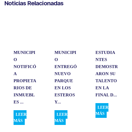
Noticias Relacionadas
t
e
k
i
p
s
b
e
l
a
A
o
d
r
p
o
I
t
p
k
n
i
r
MUNICIPI
MUNICIPI
ESTUDIA
O
O
NTES
NOTIFICÓ
ENTREGÓ
DEMOSTR
A
NUEVO
ARON SU
PROPIETA
PARQUE
TALENTO
RIOS DE
EN LOS
EN LA
INMUEBL
ESTEROS
FINAL D...
ES ...
Y...
LEER
MÁS
LEER
LEER
MÁS
MÁS