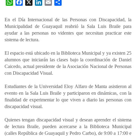
W
F
X
L
E
C
h
a
i
m
o
a
c
n
a
m
En el Día Internacional de las Personas con Discapacidad, la
t
e
k
i
p
Municipalidad de Guayaquil reabrió la Sala Luis Braile para
s
b
e
l
a
ayudar a las personas no videntes que necesitan practicar este
A
o
d
r
sistema de lectura.
p
o
I
t
El espacio está ubicado en la Biblioteca Municipal y ya existen 25
p
k
n
i
alumnos que iniciarán las clases bajo la coordinación de Daniel
r
Caicedo, actual presidente de la Asociación Nacional de Personas
con Discapacidad Visual.
Estudiantes de la Universidad Eloy Alfaro de Manta asistieron al
evento en la Sala Luis Braile y participaron en dinámicas, con la
finalidad de experimentar lo que viven a diario las personas con
discapacidad visual.
Quienes tengan discapacidad visual y desean aprender el sistema
de lectura Braile, pueden acercarse a la Biblioteca Municipal
(calles República de Guayaquil y Pedro Carbo), de 9:00 a 17:00 e