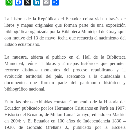
W
F
X
L
E
C
h
a
i
m
o
a
c
n
a
m
La historia de la República del Ecuador cobra vida a través de
t
e
k
i
p
libros y mapas originales que forman parte de una exposición
s
b
e
l
a
bibliográfica organizada por la Biblioteca Municipal de Guayaquil
A
o
d
r
con motivo del 13 de mayo, fecha que recuerda el nacimiento del
p
o
I
t
Estado ecuatoriano.
p
k
n
i
La muestra, abierta al público en el Hall de la Biblioteca
r
Municipal, reúne 11 libros y 2 mapas históricos que permiten
recorrer distintos momentos del proceso republicano y la
evolución territorial del país, acercando a la ciudadanía a
documentos que forman parte del patrimonio histórico y
bibliográfico nacional.
Entre las obras exhibidas constan Compendio de la Historia del
Ecuador, publicado por los Hermanos Cristianos en París en 1907;
Historia del Ecuador, de Milton Luna Tamayo, editado en Madrid
en 2004; y El Ecuador en 100 años de Independencia 1830 –
1930, de Gonzalo Orellana J., publicado por la Escuela