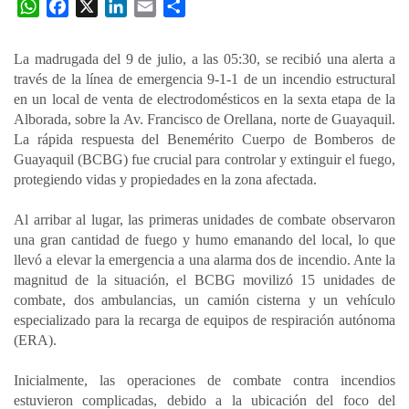
W
F
X
L
E
C
h
a
i
m
o
a
c
n
a
m
La madrugada del 9 de julio, a las 05:30, se recibió una alerta a
t
e
k
i
p
través de la línea de emergencia 9-1-1 de un incendio estructural
s
b
e
l
a
en un local de venta de electrodomésticos en la sexta etapa de la
A
o
d
r
Alborada, sobre la Av. Francisco de Orellana, norte de Guayaquil.
p
o
I
t
La rápida respuesta del Benemérito Cuerpo de Bomberos de
Guayaquil (BCBG) fue crucial para controlar y extinguir el fuego,
p
k
n
i
protegiendo vidas y propiedades en la zona afectada.
r
Al arribar al lugar, las primeras unidades de combate observaron
una gran cantidad de fuego y humo emanando del local, lo que
llevó a elevar la emergencia a una alarma dos de incendio. Ante la
magnitud de la situación, el BCBG movilizó 15 unidades de
combate, dos ambulancias, un camión cisterna y un vehículo
especializado para la recarga de equipos de respiración autónoma
(ERA).
Inicialmente, las operaciones de combate contra incendios
estuvieron complicadas, debido a la ubicación del foco del