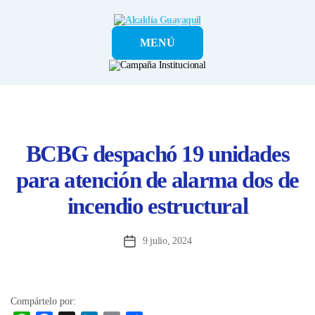
Alcaldía
MENÚ
Guayaquil
BCBG despachó 19 unidades
para atención de alarma dos de
incendio estructural
9 julio, 2024
Fecha
de
la
entrada
Compártelo por: