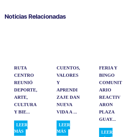
h
a
i
m
o
a
c
n
a
m
Noticias Relacionadas
t
e
k
i
p
s
b
e
l
a
A
o
d
r
p
o
I
t
p
k
n
i
r
RUTA
CUENTOS,
FERIA Y
CENTRO
VALORES
BINGO
REUNIÓ
Y
COMUNIT
DEPORTE,
APRENDI
ARIO
ARTE,
ZAJE DAN
REACTIV
CULTURA
NUEVA
ARON
Y BIE...
VIDA A ...
PLAZA
GUAY...
LEER
LEER
MÁS
MÁS
LEER