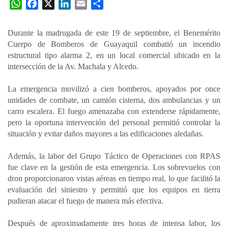
W
F
X
L
E
C
h
a
i
m
o
a
c
n
a
m
Durante la madrugada de este 19 de septiembre, el Benemérito
t
e
k
i
p
Cuerpo de Bomberos de Guayaquil combatió un incendio
s
b
e
l
a
estructural tipo alarma 2, en un local comercial ubicado en la
A
o
d
r
intersección de la Av. Machala y Alcedo.
p
o
I
t
La emergencia movilizó a cien bomberos, apoyados por once
p
k
n
i
unidades de combate, un camión cisterna, dos ambulancias y un
r
carro escalera. El fuego amenazaba con extenderse rápidamente,
pero la oportuna intervención del personal permitió controlar la
situación y evitar daños mayores a las edificaciones aledañas.
Además, la labor del Grupo Táctico de Operaciones con RPAS
fue clave en la gestión de esta emergencia. Los sobrevuelos con
dron proporcionaron vistas aéreas en tiempo real, lo que facilitó la
evaluación del siniestro y permitió que los equipos en tierra
pudieran atacar el fuego de manera más efectiva.
Después de aproximadamente tres horas de intensa labor, los