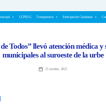
unicipal
CCPID-G
Transparencia
Participación Ciudadana
Com
de Todos” llevó atención médica y 
municipales al suroeste de la urbe
25 octubre, 2025
Fecha
de
la
entrada
C
o