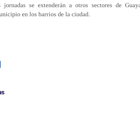
 jornadas se extenderán a otros sectores de Guayaq
nicipio en los barrios de la ciudad.
C
o
m
p
as
a
r
t
i
r