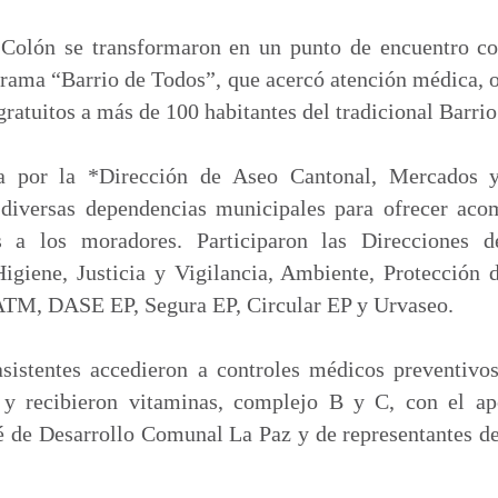
m
p
 Colón se transformaron en un punto de encuentro c
a
rama “Barrio de Todos”, que acercó atención médica, 
r
gratuitos a más de 100 habitantes del tradicional Barri
t
i
ada por la *Dirección de Aseo Cantonal, Mercados y
r
iversas dependencias municipales para ofrecer aco
s a los moradores. Participaron las Direcciones 
giene, Justicia y Vigilancia, Ambiente, Protección 
ATM, DASE EP, Segura EP, Circular EP y Urvaseo.
 asistentes accedieron a controles médicos preventivo
a, y recibieron vitaminas, complejo B y C, con el a
é de Desarrollo Comunal La Paz y de representantes d