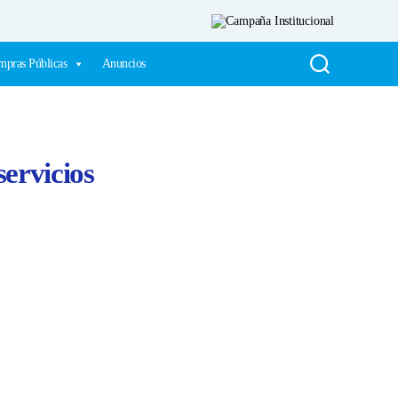
pras Públicas
Anuncios
servicios