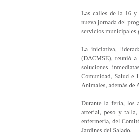
a
c
n
a
t
e
k
i
Las calles de la 16 y
s
b
e
l
nueva jornada del prog
A
o
d
servicios municipales 
p
o
I
p
k
n
La iniciativa, lider
(DACMSE), reunió a d
soluciones inmediata
Comunidad, Salud e Hi
Animales, además de 
Durante la feria, los
arterial, peso y tall
enfermería, del Comit
Jardines del Salado.