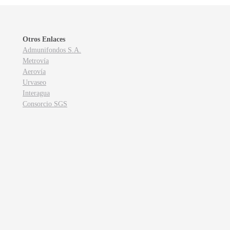
Otros Enlaces
Admunifondos S.A.
Metrovía
Aerovía
Urvaseo
Interagua
Consorcio SGS