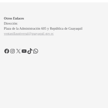
Otros Enlaces
Dirección:
Plaza de la Administración 605 y República de Guayaquil
ventanillauniversal@guayaquil.gov.ec
Facebook
Instagram
X
YouTube
TikTok
WhatsApp