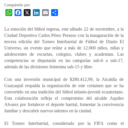
Compártelo por:
W
F
X
L
E
C
h
a
i
m
o
a
c
n
a
m
La emoción del fútbol regresa, este sábado 22 de noviembre, a la
t
e
k
i
p
Ciudad Deportiva Carlos Pérez Perasso con la inauguración de la
s
b
e
l
a
tercera edición del Torneo Interbarrial de Fútbol de Diario El
A
o
d
r
Universo, un evento que reúne a más de 12.000 niños, niñas y
p
o
I
t
adolescentes de escuelas, colegios, clubes y academias. Las
competencias se disputarán en las categorías sub-6 a sub-17,
p
k
n
i
además de las divisiones femenina sub-15 y libre.
r
Con una inversión municipal de $280.412,99, la Alcaldía de
Guayaquil respalda la organización de este certamen que se ha
convertido en una tradición del fútbol infanto-juvenil ecuatoriano.
Esta colaboración refleja el compromiso del alcalde Aquiles
Alvarez por fortalecer el deporte barrial, fomentar la convivencia
familiar y descubrir nuevos talentos en la ciudad.
El Torneo Interbarrial, considerado por la FIFA como el