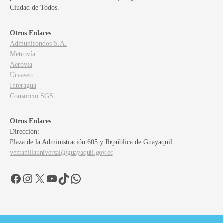
Ciudad de Todos.
Otros Enlaces
Admunifondos S.A.
Metrovía
Aerovía
Urvaseo
Interagua
Consorcio SGS
Otros Enlaces
Dirección:
Plaza de la Administración 605 y República de Guayaquil
ventanillauniversal@guayaquil.gov.ec
Facebook
Instagram
X
YouTube
TikTok
WhatsApp