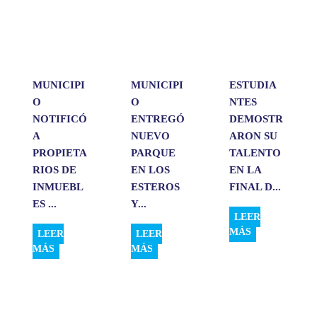
A
o
d
r
p
o
I
t
p
k
n
i
r
MUNICIPI
MUNICIPI
ESTUDIA
O
O
NTES
NOTIFICÓ
ENTREGÓ
DEMOSTR
A
NUEVO
ARON SU
PROPIETA
PARQUE
TALENTO
RIOS DE
EN LOS
EN LA
INMUEBL
ESTEROS
FINAL D...
ES ...
Y...
LEER
MÁS
LEER
LEER
MÁS
MÁS