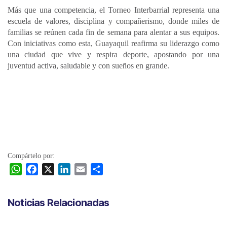
Más que una competencia, el Torneo Interbarrial representa una
escuela de valores, disciplina y compañerismo, donde miles de
familias se reúnen cada fin de semana para alentar a sus equipos.
Con iniciativas como esta, Guayaquil reafirma su liderazgo como
una ciudad que vive y respira deporte, apostando por una
juventud activa, saludable y con sueños en grande.
Compártelo por:
W
F
X
L
E
C
h
a
i
m
o
a
c
n
a
m
Noticias Relacionadas
t
e
k
i
p
s
b
e
l
a