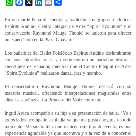
W
F
X
L
E
C
h
a
i
m
o
a
c
n
a
m
En una tarde llena de energía y tradición, los grupos folclóricos
t
e
k
i
p
Espíritu Andino, Centro Integral de Artes "Spirit Evolution" y el
s
b
e
l
a
conservatorio Raymond Mauge Thoniel se unieron para ofrecer
A
o
d
r
un espectáculo en la Plaza Guayarte.
p
o
I
t
Los bailarines del Ballet Folclórico Espíritu Andino deslumbraron
p
k
n
i
con sus coloridos trajes y movimientos que narraban historias
r
ancestrales de Ecuador, mientras que el Centro Integral de Artes
"Spirit Evolution" realizaron danza, jazz y mambo.
El conservatorio Raymond Mauge Thoniel destacó con su
maestría musical, ofreciendo interpretaciones magistrales entre
ellas La sarañuzca, La Princesa del Maíz, entre otras.
Ingrid Aroca acompañó a su hija a su presentación de baile. “Yo a
todos lados acompaño a mi hija ya que me gusta apoyarla en todo
momento. Me siento feliz que realicen este tipo de evento, es una
experiencia agradable ya que incentiva y a la vez da a conocer el