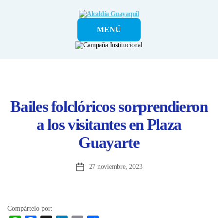
Alcaldía
MENÚ
Guayaquil
Bailes folclóricos sorprendieron
a los visitantes en Plaza
Guayarte
27 noviembre, 2023
Fecha
de
la
entrada
Compártelo por: