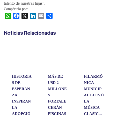
talento de nuestras hijas”.
Compártelo por:
W
F
X
L
E
C
h
a
i
m
o
a
c
n
a
m
Noticias Relacionadas
t
e
k
i
p
s
b
e
l
a
A
o
d
r
p
o
I
t
p
k
n
i
r
HISTORIA
MÁS DE
FILARMÓ
S DE
USD 2
NICA
ESPERAN
MILLONE
MUNICIP
ZA
S
AL LLEVÓ
INSPIRAN
FORTALE
LA
LA
CERÁN
MÚSICA
ADOPCIÓ
PISCINAS
CLÁSIC...