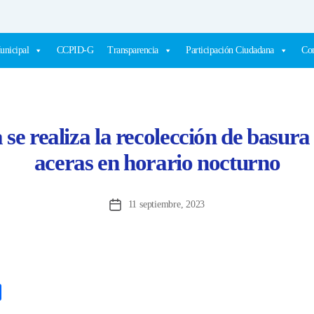
unicipal
CCPID-G
Transparencia
Participación Ciudadana
Com
 se realiza la recolección de basura
aceras en horario nocturno
11 septiembre, 2023
Fecha
de
la
entrada
C
o