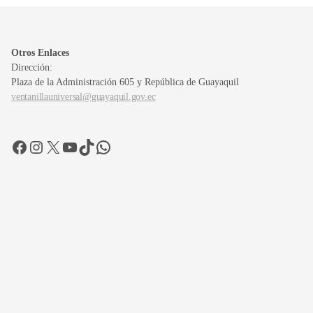
Otros Enlaces
Dirección:
Plaza de la Administración 605 y República de Guayaquil
ventanillauniversal@guayaquil.gov.ec
Facebook
Instagram
X
YouTube
TikTok
WhatsApp