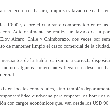
m
p
a recolección de basura, limpieza y lavado de calles en 
a
r
 las 19:00 y cubre el cuadrante comprendido entre las
t
cón. Adicionalmente se realiza un lavado de la par
i
s Eloy Alfaro, Chile y Chimborazo, dos veces por sem
r
to de mantener limpio el casco comercial de la ciudad.
merciantes de la Bahía realizan una correcta disposic
, incluso algunos comerciantes llevan sus desechos ha
mercial.
xisten locales comerciales, sino también departamento
rresponsabilidad ciudadana para respetar los horarios de
ación con cargos económicos que, van desde los USD 90