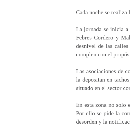
a
c
n
a
t
e
k
i
Cada noche se realiza l
s
b
e
l
A
o
d
La jornada se inicia a
p
o
I
Febres Cordero y Male
p
k
n
desnivel de las calle
cumplen con el propósi
Las asociaciones de co
la depositan en tachos
situado en el sector co
En esta zona no solo e
Por ello se pide la co
desorden y la notific