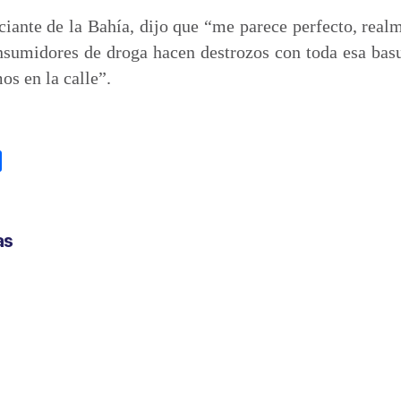
ante de la Bahía, dijo que “me parece perfecto, realm
onsumidores de droga hacen destrozos con toda esa bas
os en la calle”.
C
o
m
p
as
a
r
t
i
r