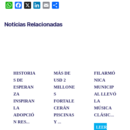
W
F
X
L
E
C
h
a
i
m
o
a
c
n
a
m
Noticias Relacionadas
t
e
k
i
p
s
b
e
l
a
A
o
d
r
p
o
I
t
p
k
n
i
r
HISTORIA
MÁS DE
FILARMÓ
S DE
USD 2
NICA
ESPERAN
MILLONE
MUNICIP
ZA
S
AL LLEVÓ
INSPIRAN
FORTALE
LA
LA
CERÁN
MÚSICA
ADOPCIÓ
PISCINAS
CLÁSIC...
N RES...
Y ...
LEER