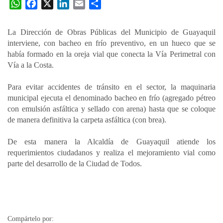
W
F
X
L
E
C
h
a
i
m
o
a
c
n
a
m
La Dirección de Obras Públicas del Municipio de Guayaquil
t
e
k
i
p
interviene, con bacheo en frío preventivo, en un hueco que se
s
b
e
l
a
había formado en la oreja vial que conecta la Vía Perimetral con
A
o
d
r
Vía a la Costa.
p
o
I
t
Para evitar accidentes de tránsito en el sector, la maquinaria
p
k
n
i
municipal ejecuta el denominado bacheo en frío (agregado pétreo
r
con emulsión asfáltica y sellado con arena) hasta que se coloque
de manera definitiva la carpeta asfáltica (con brea).
De esta manera la Alcaldía de Guayaquil atiende los
requerimientos ciudadanos y realiza el mejoramiento vial como
parte del desarrollo de la Ciudad de Todos.
Compártelo por: