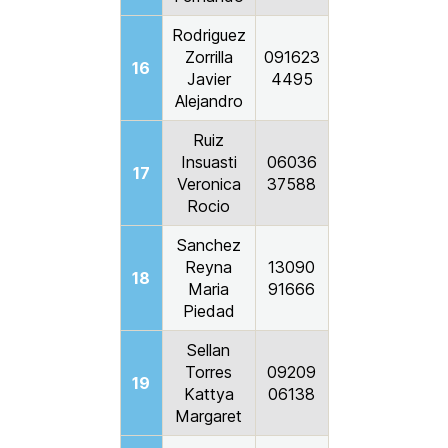
Rodriguez
Zorrilla
091623
16
Javier
4495
Alejandro
Ruiz
Insuasti
06036
17
Veronica
37588
Rocio
Sanchez
Reyna
13090
18
Maria
91666
Piedad
Sellan
Torres
09209
19
Kattya
06138
Margaret