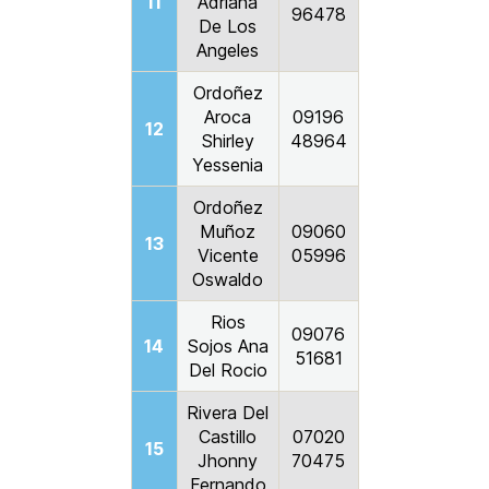
11
Adriana
96478
De Los
Angeles
Ordoñez
Aroca
09196
12
Shirley
48964
Yessenia
Ordoñez
Muñoz
09060
13
Vicente
05996
Oswaldo
Rios
09076
14
Sojos Ana
51681
Del Rocio
Rivera Del
Castillo
07020
15
Jhonny
70475
Fernando