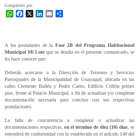
Compártelo por:
W
F
X
L
E
C
h
a
i
m
o
a
c
n
a
m
t
e
k
i
p
s
b
e
l
a
A los postulantes de la
Fase 2B del Programa Habitacional
A
o
d
r
Municipal Mi Lote
que se detalla en el presente comunicado, se
p
o
I
t
les hace conocer que:
p
k
n
i
Deberán acercarse a la Dirección de Terrenos y Servicios
r
Parroquiales de la Municipalidad de Guayaquil, ubicada en las
calles Clemente Ballén y Pedro Carbo, Edificio Crillón primer
piso, frente al Palacio Municipal, a fin de actualizar y/o completar
documentación necesaria para concluir con sus respectivas
postulaciones.
La falta de concurrencia a completar o actualizar las
documentaciones respectivas,
en el término de diez (10) días
, se
entenderá de conformidad con lo establecido en el artículo 140 del