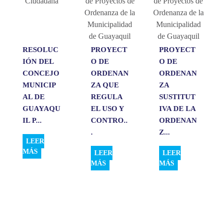
p
o
I
t
p
k
n
i
r
RESOLUC
PROYECT
PROYECT
IÓN DEL
O DE
O DE
CONCEJO
ORDENAN
ORDENAN
MUNICIP
ZA QUE
ZA
AL DE
REGULA
SUSTITUT
GUAYAQU
EL USO Y
IVA DE LA
IL P...
CONTRO..
ORDENAN
.
Z...
LEER
MÁS
LEER
LEER
MÁS
MÁS