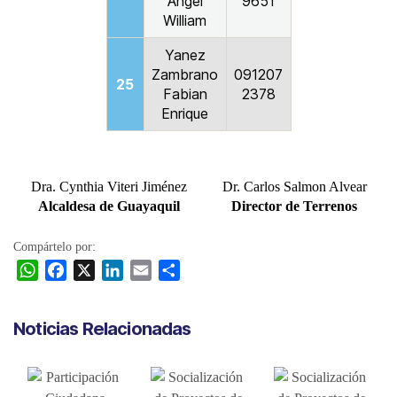
Angel
9651
William
Yanez
Zambrano
091207
25
Fabian
2378
Enrique
Dra. Cynthia Viteri Jiménez
Dr. Carlos Salmon Alvear
Alcaldesa de Guayaquil
Director de Terrenos
Compártelo por:
W
F
X
L
E
C
h
a
i
m
o
a
c
n
a
m
Noticias Relacionadas
t
e
k
i
p
s
b
e
l
a
A
o
d
r