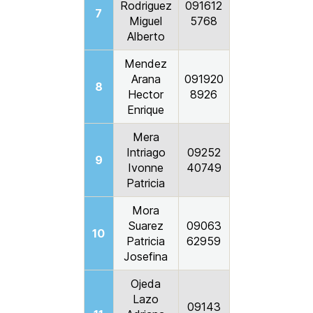
Rodriguez
091612
7
Miguel
5768
Alberto
Mendez
Arana
091920
8
Hector
8926
Enrique
Mera
Intriago
09252
9
Ivonne
40749
Patricia
Mora
Suarez
09063
10
Patricia
62959
Josefina
Ojeda
Lazo
09143