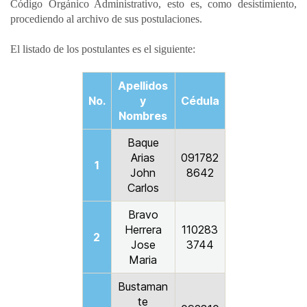
Código Orgánico Administrativo, esto es, como desistimiento,
procediendo al archivo de sus postulaciones.
El listado de los postulantes es el siguiente:
Apellidos
No.
y
Cédula
Nombres
Baque
Arias
091782
1
John
8642
Carlos
Bravo
Herrera
110283
2
Jose
3744
Maria
Bustaman
te