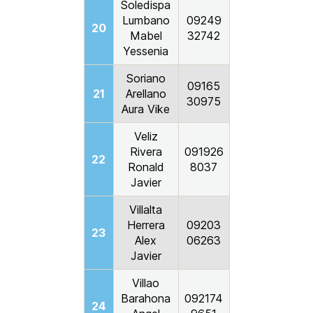
Soledispa
Lumbano
09249
20
Mabel
32742
Yessenia
Soriano
09165
21
Arellano
30975
Aura Vike
Veliz
Rivera
091926
22
Ronald
8037
Javier
Villalta
Herrera
09203
23
Alex
06263
Javier
Villao
Barahona
092174
24