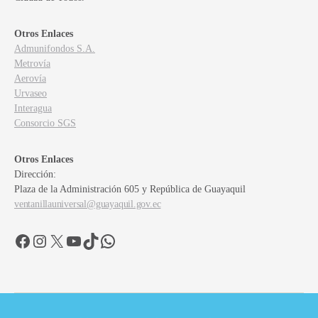
Otros Enlaces
Admunifondos S.A.
Metrovía
Aerovía
Urvaseo
Interagua
Consorcio SGS
Otros Enlaces
Dirección:
Plaza de la Administración 605 y República de Guayaquil
ventanillauniversal@guayaquil.gov.ec
Facebook
Instagram
X
YouTube
TikTok
WhatsApp