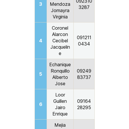
092310
3
Mendoza
3287
Jomayra
Virginia
Coronel
Alarcon
091211
4
Cecibel
0434
Jacquelin
e
Echanique
Ronquillo
09249
5
Alberto
83737
Jose
Loor
Guillen
09164
6
Jairo
28295
Enrique
Mejia