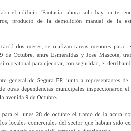
m
p
aba el edificio ‘Fantasía’ ahora solo hay un terren
a
os, producto de la demolición manual de la est
r
t
i
 tardó dos meses, se realizan tareas menores para reh
r
 9 de Octubre, entre Esmeraldas y José Mascote, tra
nsito peatonal para ejecutar, con seguridad, el derribami
te general de Segura EP, junto a representantes de
de otras dependencias municipales inspeccionaron el
 la avenida 9 de Octubre.
ara el lunes 28 de octubre el tramo de la acera nor
os locales comerciales del sector que habían sido ce
ar, a partir de ese día”, expresó el funcionario.