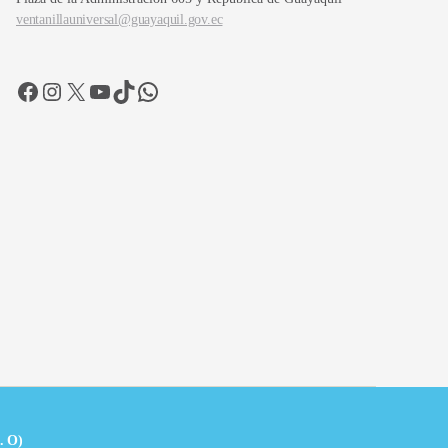
ventanillauniversal@guayaquil.gov.ec
Facebook
Instagram
X
YouTube
TikTok
WhatsApp
. O)