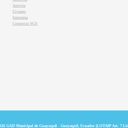
Aerovía
Urvaseo
Interagua
Consorcio SGS
026 GAD Municipal de Guayaquil - Guayaquil, Ecuador (LOTAIP Art. 7 Lit