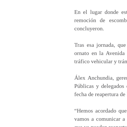
a
c
n
a
t
e
k
i
En el lugar donde est
s
b
e
l
remoción de escombr
A
o
d
concluyeron.
p
o
I
p
k
n
Tras esa jornada, que
ornato en la Avenida
tráfico vehicular y trá
Álex Anchundia, geren
Públicas y delegados 
fecha de reapertura de
“Hemos acordado que p
vamos a comunicar a l
que ya pueden reapertur