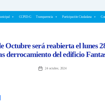
unicipal
CCPID-G
Transparencia
Participación Ciudadana
Com
e Octubre será reabierta el lunes 2
as derrocamiento del edificio Fanta
24 octubre, 2024
Fecha
de
la
entrada
C
o