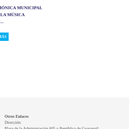
MÓNICA MUNICIPAL
 LA MÚSICA
..
MÁS
Otros Enlaces
Dirección:
Plaza de la Administración 605 y República de Guayaquil