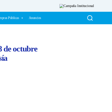
pras Públicas
Anuncios
8 de octubre
sía