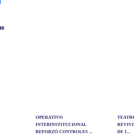
C
o
m
p
as
a
r
t
i
r
OPERATIVO
TEATR
INTERINSTITUCIONAL
REVIVI
REFORZÓ CONTROLES ...
DE I...