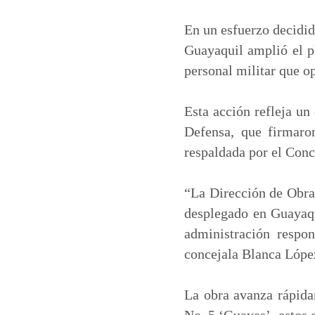
a
c
n
a
t
e
k
i
En un esfuerzo decidid
s
b
e
l
Guayaquil amplió el pl
A
o
d
personal militar que op
p
o
I
p
k
n
Esta acción refleja un
Defensa, que firmaron
respaldada por el Conc
“La Dirección de Obras
desplegado en Guayaqui
administración respon
concejala Blanca Lópe
La obra avanza rápida
No. 5 ‘Guayas’, estos 