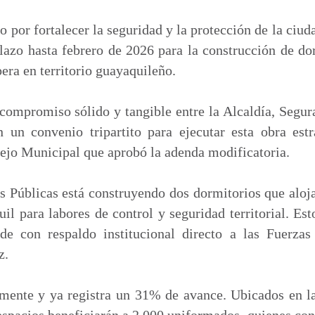
m
p
o por fortalecer la seguridad y la protección de la ciud
a
azo hasta febrero de 2026 para la construcción de do
r
era en territorio guayaquileño.
t
i
 compromiso sólido y tangible entre la Alcaldía, Segur
r
 un convenio tripartito para ejecutar esta obra estr
ejo Municipal que aprobó la adenda modificatoria.
 Públicas está construyendo dos dormitorios que aloja
l para labores de control y seguridad territorial. E
de con respaldo institucional directo a las Fuerza
z.
mente y ya registra un 31% de avance. Ubicados en la
espacios beneficiarán a 2.000 uniformados, quienes con