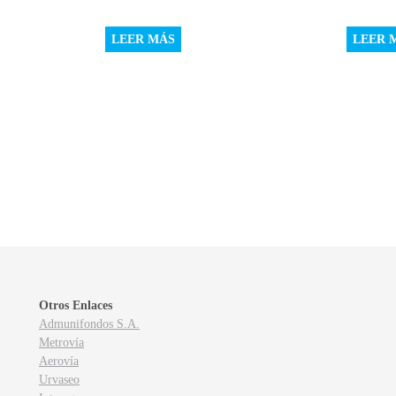
LEER MÁS
LEER 
Otros Enlaces
Admunifondos S.A.
Metrovía
Aerovía
Urvaseo