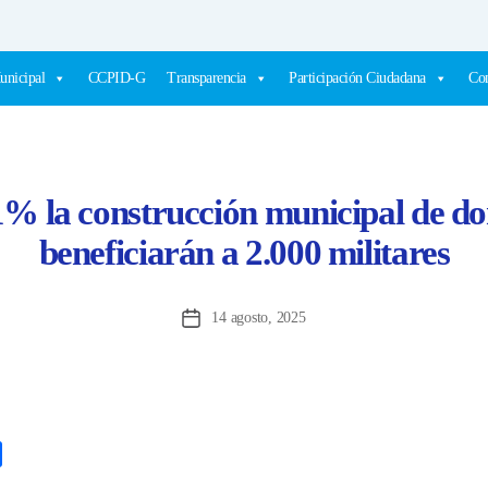
unicipal
CCPID-G
Transparencia
Participación Ciudadana
Com
% la construcción municipal de do
beneficiarán a 2.000 militares
14 agosto, 2025
Fecha
de
la
entrada
C
o