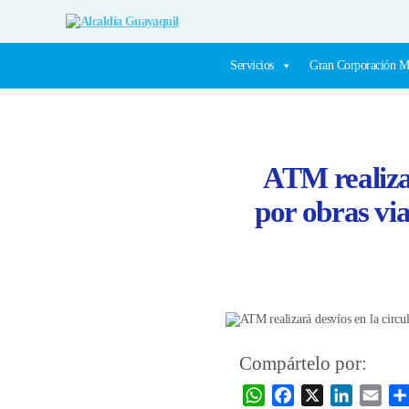
Alcaldía
Guayaquil
Servicios
Gran Corporación M
ATM realizar
por obras vi
Compártelo por:
W
F
X
L
E