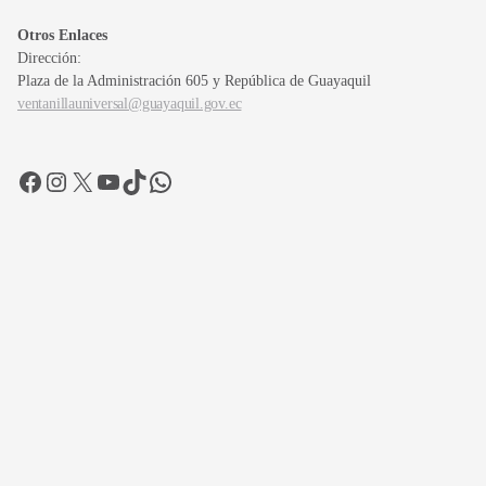
Otros Enlaces
Dirección:
Plaza de la Administración 605 y República de Guayaquil
ventanillauniversal@guayaquil.gov.ec
Facebook
Instagram
X
YouTube
TikTok
WhatsApp