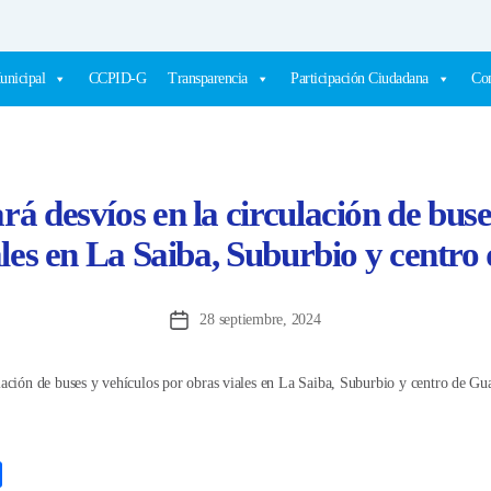
unicipal
CCPID-G
Transparencia
Participación Ciudadana
Com
á desvíos en la circulación de buse
ales en La Saiba, Suburbio y centro
28 septiembre, 2024
Fecha
de
la
entrada
C