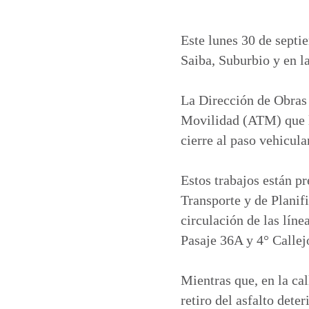
h
a
i
m
a
c
n
a
t
e
k
i
Este lunes 30 de septi
s
b
e
l
Saiba, Suburbio y en la
A
o
d
p
o
I
La Dirección de Obras 
p
k
n
Movilidad (ATM) que la
cierre al paso vehicul
Estos trabajos están p
Transporte y de Planif
circulación de las líne
Pasaje 36A y 4° Callej
Mientras que, en la ca
retiro del asfalto dete