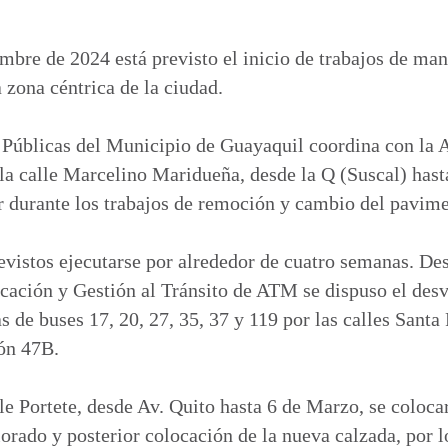
o
m
p
embre de 2024 está previsto el inicio de trabajos de ma
a
 zona céntrica de la ciudad.
r
t
Públicas del Municipio de Guayaquil coordina con la A
i
 calle Marcelino Maridueña, desde la Q (Suscal) hasta
r
ar durante los trabajos de remoción y cambio del pavime
revistos ejecutarse por alrededor de cuatro semanas. De
icación y Gestión al Tránsito de ATM se dispuso el desv
as de buses 17, 20, 27, 35, 37 y 119 por las calles Santa
ón 47B.
lle Portete, desde Av. Quito hasta 6 de Marzo, se coloca
riorado y posterior colocación de la nueva calzada, por l