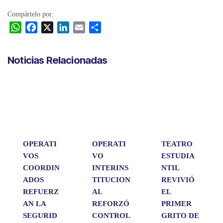
Compártelo por:
W
F
X
L
E
C
h
a
i
m
o
a
c
n
a
m
Noticias Relacionadas
t
e
k
i
p
s
b
e
l
a
A
o
d
r
p
o
I
t
p
k
n
i
r
OPERATI
OPERATI
TEATRO
VOS
VO
ESTUDIA
COORDIN
INTERINS
NTIL
ADOS
TITUCION
REVIVIÓ
REFUERZ
AL
EL
AN LA
REFORZÓ
PRIMER
SEGURID
CONTROL
GRITO DE