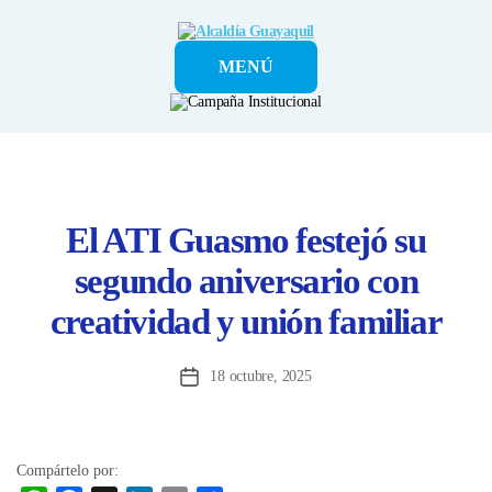
Alcaldía
MENÚ
Guayaquil
El ATI Guasmo festejó su
segundo aniversario con
creatividad y unión familiar
18 octubre, 2025
Fecha
de
la
entrada
Compártelo por: