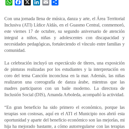
W
F
X
L
E
C
h
a
i
m
o
a
c
n
a
m
Con una jornada llena de música, danza y arte, el Área Territorial
t
e
k
i
p
Inclusiva (ATI) Lídice Aldás, en el Guasmo Central, conmemoró,
s
b
e
l
a
este viernes 17 de octubre, su segundo aniversario de atención
A
o
d
r
integral a niños, niñas y adolescentes con discapacidad y
p
o
I
t
necesidades pedagógicas, fortaleciendo el vínculo entre familias y
comunidad.
p
k
n
i
r
La celebración incluyó un espectáculo de títeres, una exposición
de pinturas realizadas por los estudiantes y la interpretación en
coro del tema Canción inconclusa en la mar. Además, las niñas
realizaron una coreografía de danza árabe, mientras que las
madres participaron con un baile moderno. La directora de
Inclusión Social (DIS), Amanda Arboleda, acompañó la actividad.
“En gran beneficio ha sido primero el económico, porque las
terapias son costosas, aquí en el ATI el Municipio nos abrió esta
oportunidad y aparte del beneficio económico son las mejorías, mi
hija ha mejorado bastante, a cómo autorregularse con las terapias