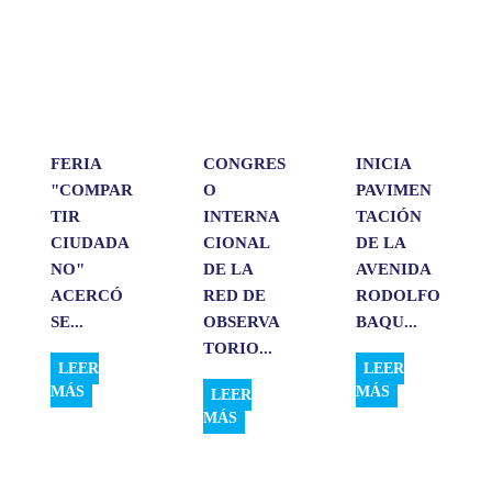
s
b
e
l
a
A
o
d
r
p
o
I
t
p
k
n
i
r
FERIA
CONGRES
INICIA
"COMPAR
O
PAVIMEN
TIR
INTERNA
TACIÓN
CIUDADA
CIONAL
DE LA
NO"
DE LA
AVENIDA
ACERCÓ
RED DE
RODOLFO
SE...
OBSERVA
BAQU...
TORIO...
LEER
LEER
MÁS
MÁS
LEER
MÁS