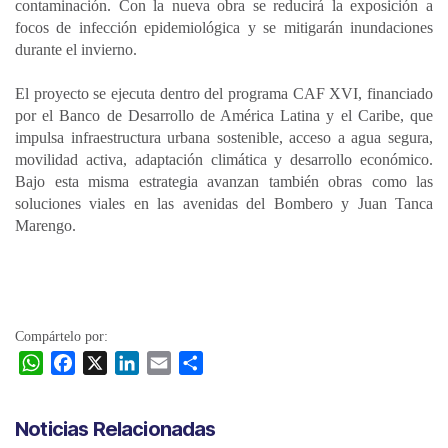
contaminación. Con la nueva obra se reducirá la exposición a
focos de infección epidemiológica y se mitigarán inundaciones
durante el invierno.
El proyecto se ejecuta dentro del programa CAF XVI, financiado
por el Banco de Desarrollo de América Latina y el Caribe, que
impulsa infraestructura urbana sostenible, acceso a agua segura,
movilidad activa, adaptación climática y desarrollo económico.
Bajo esta misma estrategia avanzan también obras como las
soluciones viales en las avenidas del Bombero y Juan Tanca
Marengo.
Compártelo por:
W
F
X
L
E
C
h
a
i
m
o
a
c
n
a
m
Noticias Relacionadas
t
e
k
i
p