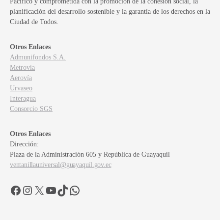
Pacífico y comprometida con la promoción de la cohesión social, la
planificación del desarrollo sostenible y la garantía de los derechos en la
Ciudad de Todos.
Otros Enlaces
Admunifondos S.A.
Metrovía
Aerovía
Urvaseo
Interagua
Consorcio SGS
Otros Enlaces
Dirección:
Plaza de la Administración 605 y República de Guayaquil
ventanillauniversal@guayaquil.gov.ec
Facebook
Instagram
X
YouTube
TikTok
WhatsApp