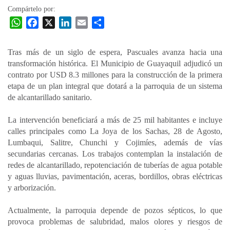
Compártelo por:
W
F
X
L
E
C
h
a
i
m
o
a
c
n
a
m
Tras más de un siglo de espera, Pascuales avanza hacia una
t
e
k
i
p
transformación histórica. El Municipio de Guayaquil adjudicó un
s
b
e
l
a
contrato por USD 8.3 millones para la construcción de la primera
A
o
d
r
etapa de un plan integral que dotará a la parroquia de un sistema
p
o
I
t
de alcantarillado sanitario.
p
k
n
i
La intervención beneficiará a más de 25 mil habitantes e incluye
r
calles principales como La Joya de los Sachas, 28 de Agosto,
Lumbaqui, Salitre, Chunchi y Cojimíes, además de vías
secundarias cercanas. Los trabajos contemplan la instalación de
redes de alcantarillado, repotenciación de tuberías de agua potable
y aguas lluvias, pavimentación, aceras, bordillos, obras eléctricas
y arborización.
Actualmente, la parroquia depende de pozos sépticos, lo que
provoca problemas de salubridad, malos olores y riesgos de