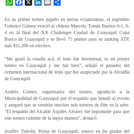
W
F
X
L
E
C
h
a
i
m
o
a
c
n
a
m
En su primer torneo jugado en tierras ecuatorianas, el argentino
t
e
k
i
p
Federico Gómez venció al chileno Marcelo Tomás Barrios 6-1, 6-
s
b
e
l
a
4 en la final del XX Challenger Ciudad de Guayaquil Copa
A
o
d
r
Banco de Guayaquil y se llevó 75 puntos para su ranking ATP,
p
o
I
t
más $11.200 en efectivo.
p
k
n
i
“Me gustó la estadía acá, el trato fue fenomenal, es mi primer
r
torneo en Guayaquil y me fue bien”, señaló el ganador del
certamen internacional de tenis que fue auspiciado por la Alcaldía
de Guayaquil.
Andrés Gómez, organizador del torneo, agradeció a la
Municipalidad de Guayaquil por el respaldo que brindó al evento
y aseguró que se vendrán muchos más torneos de élite en la urbe.
“El respaldo del Alcalde Aquiles Alvarez fue importante para que
este torneo culmine de la mejor manera”, destacó.
Jeniffer Tutivén, Reina de Guayaquil, estuvo en las gradas del