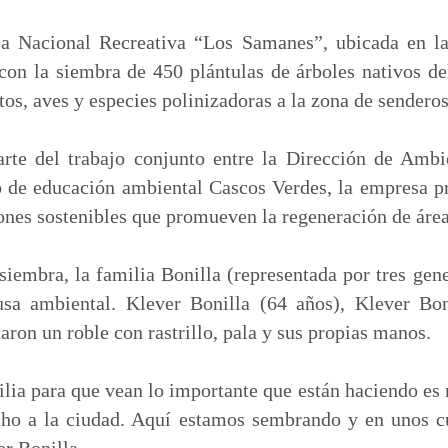
m
p
ea Nacional Recreativa “Los Samanes”, ubicada en la
a
 con la siembra de 450 plántulas de árboles nativos de
r
tos, aves y especies polinizadoras a la zona de senderos
t
i
arte del trabajo conjunto entre la Dirección de Amb
r
o de educación ambiental Cascos Verdes, la empresa p
ones sostenibles que promueven la regeneración de área
siembra, la familia Bonilla (representada por tres ge
usa ambiental. Klever Bonilla (64 años), Klever Bon
aron un roble con rastrillo, pala y sus propias manos.
lia para que vean lo importante que están haciendo es 
cho a la ciudad. Aquí estamos sembrando y en unos c
er Bonilla.