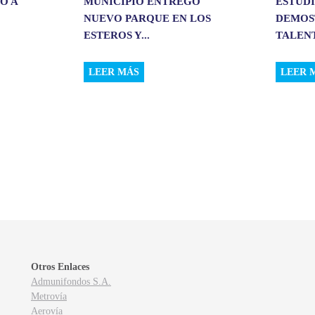
Ó A
MUNICIPIO ENTREGÓ
ESTUD
NUEVO PARQUE EN LOS
DEMOS
ESTEROS Y...
TALENT
LEER MÁS
LEER 
Otros Enlaces
Admunifondos S.A.
Metrovía
Aerovía