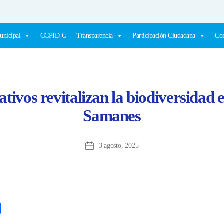
unicipal
CCPID-G
Transparencia
Participación Ciudadana
Com
ativos revitalizan la biodiversidad 
Samanes
3 agosto, 2025
Fecha
de
la
entrada
C
o