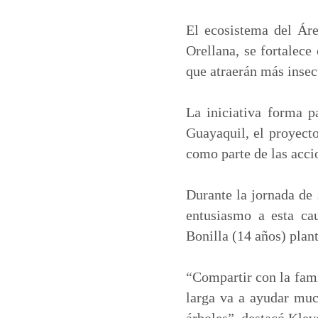
a
c
n
a
t
e
k
i
El ecosistema del Ár
s
b
e
l
Orellana, se fortalece
A
o
d
que atraerán más insec
p
o
I
p
k
n
La iniciativa forma p
Guayaquil, el proyect
como parte de las acci
Durante la jornada de 
entusiasmo a esta ca
Bonilla (14 años) plant
“Compartir con la fami
larga va a ayudar mu
árboles”, destacó Klev