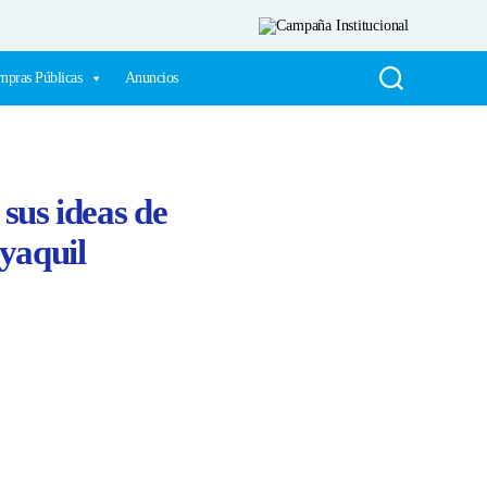
pras Públicas
Anuncios
sus ideas de
yaquil