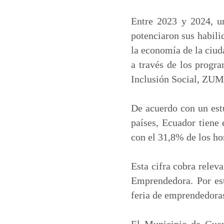
a
c
n
a
t
e
k
i
Entre 2023 y 2024, u
s
b
e
l
potenciaron sus habili
A
o
d
la economía de la ciuda
p
o
I
a través de los progr
p
k
n
Inclusión Social, ZU
De acuerdo con un est
países, Ecuador tiene
con el 31,8% de los h
Esta cifra cobra relev
Emprendedora. Por est
feria de emprendedora
El Municipio de Guay