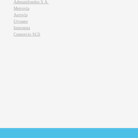
Admunifondos S.A.
Metrovía
Aerovía
Urvaseo
Interagua
Consorcio SGS