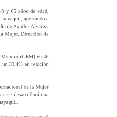
18 y 65 años de edad,
 Guayaquil, aportando a
ldía de Aquiles Alvarez,
la Mujer, Dirección de
ip Monitor (GEM) en 46
n un 33,4% en relación
ternacional de la Mujer
r, se desarrollará una
uayaquil.
banos y rurales en el