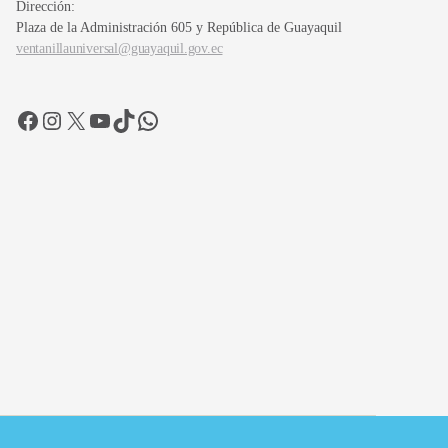
Dirección:
Plaza de la Administración 605 y República de Guayaquil
ventanillauniversal@guayaquil.gov.ec
Facebook
Instagram
X
YouTube
TikTok
WhatsApp