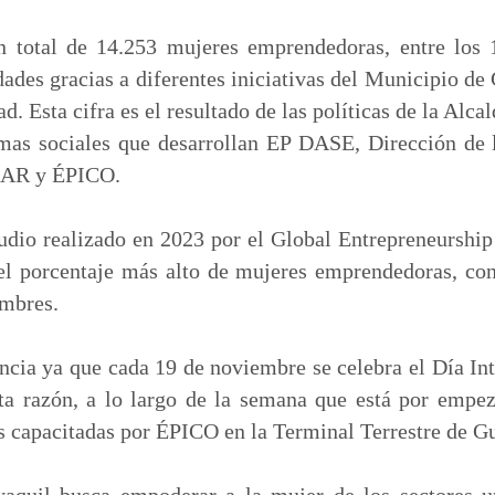
m
p
n total de 14.253 mujeres emprendedoras, entre los 
a
dades gracias a diferentes iniciativas del Municipio de
r
d. Esta cifra es el resultado de las políticas de la Alca
t
amas sociales que desarrollan EP DASE, Dirección de 
i
MAR y ÉPICO.
r
udio realizado en 2023 por el Global Entrepreneursh
 el porcentaje más alto de mujeres emprendedoras, co
ombres.
ancia ya que cada 19 de noviembre se celebra el Día In
a razón, a lo largo de la semana que está por empeza
s capacitadas por ÉPICO en la Terminal Terrestre de G
aquil busca empoderar a la mujer de los sectores ur