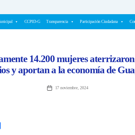
unicipal
CCPID-G
Transparencia
Participación Ciudadana
Com
ente 14.200 mujeres aterrizaron 
ios y aportan a la economía de Gua
17 noviembre, 2024
Fecha
de
la
entrada
C
o