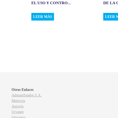
EL USO Y CONTRO...
DE LA 
LEER MÁS
LEER 
Otros Enlaces
Admunifondos S.A.
Metrovía
Aerovía
Urvaseo
Interagua