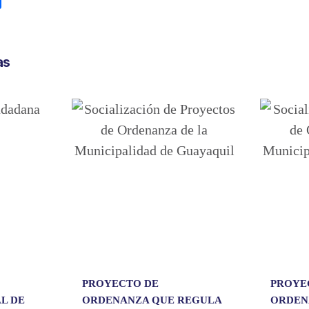
C
o
m
p
as
a
r
t
i
r
PROYECTO DE
PROYE
L DE
ORDENANZA QUE REGULA
ORDEN