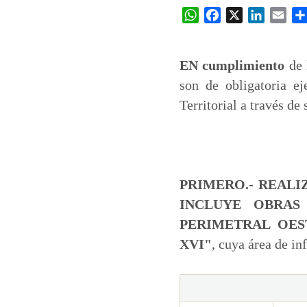
W
F
X
L
E
h
a
i
m
a
c
n
a
t
e
k
i
EN cumplimiento
de 
s
b
e
l
son de obligatoria e
A
o
d
Territorial a través de s
p
o
I
p
k
n
PRIMERO.- REALI
INCLUYE OBRAS
PERIMETRAL OES
XVI"
, cuya área de in