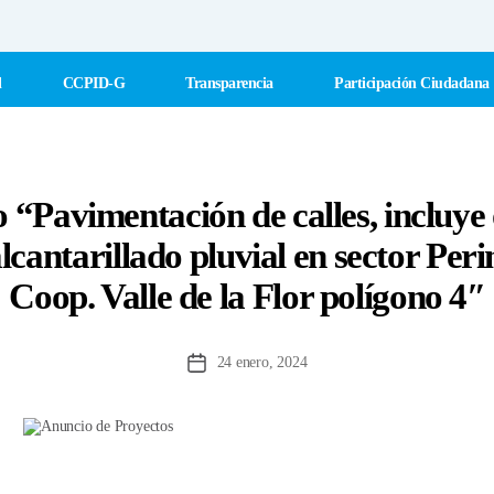
l
CCPID-G
Transparencia
Participación Ciudadana
 “Pavimentación de calles, incluye
cantarillado pluvial en sector Per
Coop. Valle de la Flor polígono 4″
24 enero, 2024
Fecha
de
la
entrada