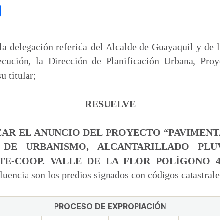
C
o
m
p
la delegación referida del Alcalde de Guayaquil y de 
a
jecución, la Dirección de Planificación Urbana, Pro
r
u titular;
t
i
RESUELVE
r
ZAR EL ANUNCIO DEL PROYECTO “PAVIMENT
 DE URBANISMO, ALCANTARILLADO PLU
TE-COOP. VALLE DE LA FLOR POLÍGONO 
fluencia son los predios signados con códigos catastrale
PROCESO DE EXPROPIACIÓN