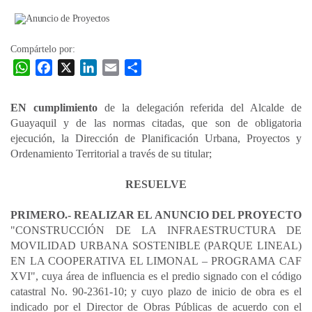
la
entrada
Compártelo por:
W
F
X
L
E
C
h
a
i
m
o
a
c
n
a
m
EN cumplimiento
de la delegación referida del Alcalde de
t
e
k
i
p
Guayaquil y de las normas citadas, que son de obligatoria
s
b
e
l
a
ejecución, la Dirección de Planificación Urbana, Proyectos y
A
o
d
r
Ordenamiento Territorial a través de su titular;
p
o
I
t
p
k
n
RESUELVE
i
r
PRIMERO.- REALIZAR EL ANUNCIO DEL PROYECTO
"CONSTRUCCIÓN DE LA INFRAESTRUCTURA DE
MOVILIDAD URBANA SOSTENIBLE (PARQUE LINEAL)
EN LA COOPERATIVA EL LIMONAL – PROGRAMA CAF
XVI", cuya área de influencia es el predio signado con el código
catastral No. 90-2361-10; y cuyo plazo de inicio de obra es el
indicado por el Director de Obras Públicas de acuerdo con el