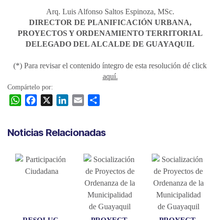
Arq. Luis Alfonso Saltos Espinoza, MSc.
DIRECTOR DE PLANIFICACIÓN URBANA,
PROYECTOS Y ORDENAMIENTO TERRITORIAL
DELEGADO DEL ALCALDE DE GUAYAQUIL
(*) Para revisar el contenido íntegro de esta resolución dé click
aquí.
Compártelo por:
W
F
X
L
E
C
h
a
i
m
o
a
c
n
a
m
Noticias Relacionadas
t
e
k
i
p
s
b
e
l
a
A
o
d
r
p
o
I
t
p
k
n
i
r
RESOLUC
PROYECT
PROYECT