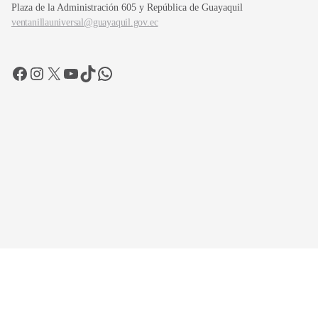
Plaza de la Administración 605 y República de Guayaquil
ventanillauniversal@guayaquil.gov.ec
Facebook
Instagram
X
YouTube
TikTok
WhatsApp