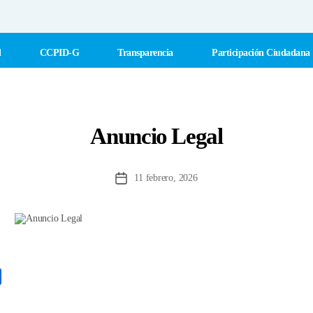
l
CCPID-G
Transparencia
Participación Ciudadana
Anuncio Legal
11 febrero, 2026
Fecha
de
la
entrada
C
o
m