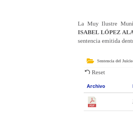
t
e
k
i
s
b
e
l
A
o
d
La Muy Ilustre Munic
p
o
I
ISABEL LÓPEZ AL
p
k
n
sentencia emitida dent
Sentencia del Juici
Reset
Archivo