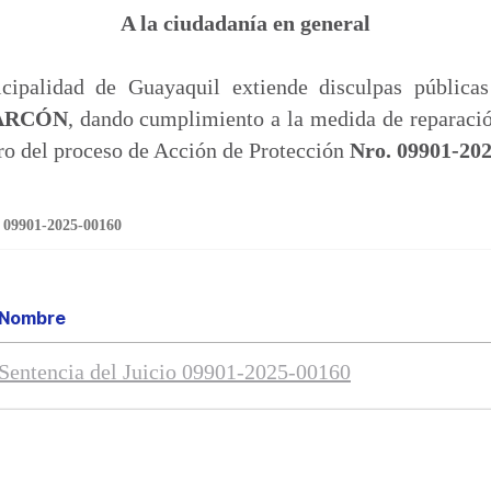
p
A la ciudadanía en general
a
r
ipalidad de Guayaquil extiende disculpas pública
t
ARCÓN
, dando cumplimiento a la medida de reparació
i
ro del proceso de Acción de Protección
Nro. 09901-202
r
o 09901-2025-00160
Nombre
Sentencia del Juicio 09901-2025-00160