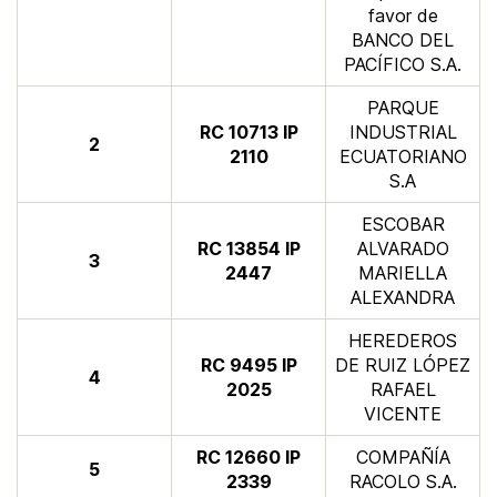
favor de
BANCO DEL
PACÍFICO S.A.​
PARQUE
​​RC 10713 IP
INDUSTRIAL
​2
2110
ECUATORIANO
S.A​
ESCOBAR
RC 13854 IP
ALVARADO
​3
2447​
MARIELLA
ALEXANDRA​
HEREDEROS
​RC 9495 IP
DE RUIZ LÓPEZ
​4
2025
RAFAEL
VICENTE
RC 12660 IP
​COMPAÑÍA
​​5
2339​
RACOLO S.A.