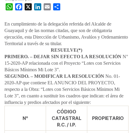
W
F
X
L
E
C
h
a
i
m
o
a
c
n
a
m
​​​​​​En cumplimiento de la delegación referida del Alcalde de
t
e
k
i
p
Guayaquil y de las normas citadas, que son de obligatoria
s
b
e
l
a
ejecución, esta Dirección de Urbanismo, Avalúos y Ordenamiento
A
o
d
r
Territorial a través de su titular.
p
o
I
t
RESUELVE(*)
PRIMERO. – DEJAR SIN EFECTO LA RESOLUCIÓN
p
k
n
i
N°
15-2020-AP relacionada con el Proyecto “Lotes con Servicios
r
Básicos Mínimos Mi Lote 3”.
SEGUNDO. – MODIFICAR LA RESOLUCIÓN
No. 01-
2020-AP que contiene EL ANUNCIO DEL PROYECTO,
respecto a la Obra: “Lotes con Servicios Básicos Mínimos Mi
Lote 3”, en cuanto a sustituir los cuadros que indican: el área de
influencia y predios afectados por el siguiente:​
​​CÓDIGO
Nº​​
CATASTRAL
​PROPIETARIO
R.C. / I.P.