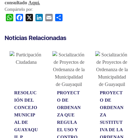
consultado
Aquí.​​
Compártelo por:
W
F
X
L
E
C
h
a
i
m
o
a
c
n
a
m
Noticias Relacionadas
t
e
k
i
p
s
b
e
l
a
A
o
d
r
p
o
I
t
p
k
n
i
r
RESOLUC
PROYECT
PROYECT
IÓN DEL
O DE
O DE
CONCEJO
ORDENAN
ORDENAN
MUNICIP
ZA QUE
ZA
AL DE
REGULA
SUSTITUT
GUAYAQU
EL USO Y
IVA DE LA
IL P...
CONTRO..
ORDENAN