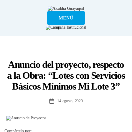
Alcaldía
MENÚ
Guayaquil
Anuncio del proyecto, respecto
a la Obra: “Lotes con Servicios
Básicos Mínimos Mi Lote 3”
14 agosto, 2020
Fecha
de
la
entrada
Compártelo por: