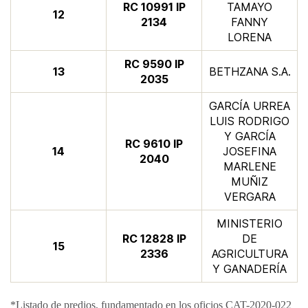
​RC 10991 IP
TAMAYO
​12
2134
FANNY
LORENA
​RC 9590 IP
​13
​​BETHZANA S.A.
2035
GARCÍA URREA
LUIS RODRIGO
Y GARCÍA
​RC 9610 IP
​14
JOSEFINA
2040
MARLENE
MUÑIZ
VERGARA
MINISTERIO
​RC 12828 IP
DE
​15
2336
AGRICULTURA
Y GANADERÍA
*Listado de predios, fundamentado en los oficios CAT-2020-022