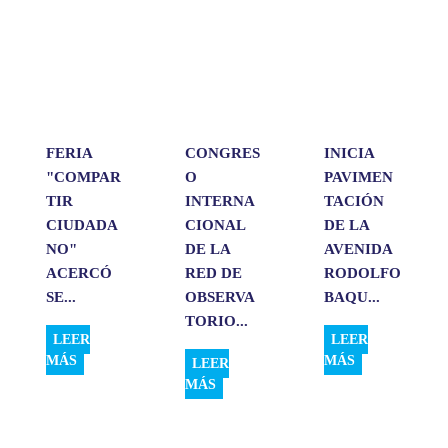
s
b
e
l
a
A
o
d
r
p
o
I
t
p
k
n
i
r
FERIA
CONGRES
INICIA
"COMPAR
O
PAVIMEN
TIR
INTERNA
TACIÓN
CIUDADA
CIONAL
DE LA
NO"
DE LA
AVENIDA
ACERCÓ
RED DE
RODOLFO
SE...
OBSERVA
BAQU...
TORIO...
LEER
LEER
MÁS
MÁS
LEER
MÁS