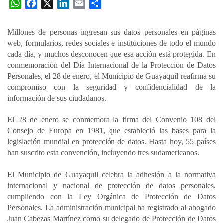
W
F
X
L
E
C
h
a
i
m
o
a
c
n
a
m
Millones de personas ingresan sus datos personales en páginas
t
e
k
i
p
web, formularios, redes sociales e instituciones de todo el mundo
s
b
e
l
a
cada día, y muchos desconocen que esa acción está protegida. En
A
o
d
r
conmemoración del Día Internacional de la Protección de Datos
p
o
I
t
Personales, el 28 de enero, el Municipio de Guayaquil reafirma su
compromiso con la seguridad y confidencialidad de la
p
k
n
i
información de sus ciudadanos.
r
El 28 de enero se conmemora la firma del Convenio 108 del
Consejo de Europa en 1981, que estableció las bases para la
legislación mundial en protección de datos. Hasta hoy, 55 países
han suscrito esta convención, incluyendo tres sudamericanos.
El Municipio de Guayaquil celebra la adhesión a la normativa
internacional y nacional de protección de datos personales,
cumpliendo con la Ley Orgánica de Protección de Datos
Personales. La administración municipal ha registrado al abogado
Juan Cabezas Martínez como su delegado de Protección de Datos