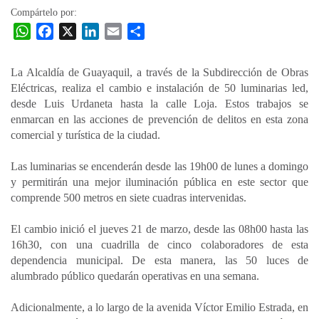
Compártelo por:
W
F
X
L
E
C
h
a
i
m
o
a
c
n
a
m
La Alcaldía de Guayaquil, a través de la Subdirección de Obras
t
e
k
i
p
Eléctricas, realiza el cambio e instalación de 50 luminarias led,
s
b
e
l
a
desde Luis Urdaneta hasta la calle Loja. Estos trabajos se
A
o
d
r
enmarcan en las acciones de prevención de delitos en esta zona
p
o
I
t
comercial y turística de la ciudad.
p
k
n
i
Las luminarias se encenderán desde las 19h00 de lunes a domingo
r
y permitirán una mejor iluminación pública en este sector que
comprende 500 metros en siete cuadras intervenidas.
El cambio inició el jueves 21 de marzo, desde las 08h00 hasta las
16h30, con una cuadrilla de cinco colaboradores de esta
dependencia municipal. De esta manera, las 50 luces de
alumbrado público quedarán operativas en una semana.
Adicionalmente, a lo largo de la avenida Víctor Emilio Estrada, en