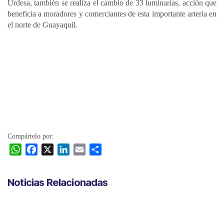
Urdesa, también se realiza el cambio de 33 luminarias, acción que
beneficia a moradores y comerciantes de esta importante arteria en
el norte de Guayaquil.
Compártelo por:
W
F
X
L
E
C
h
a
i
m
o
a
c
n
a
m
Noticias Relacionadas
t
e
k
i
p
s
b
e
l
a
A
o
d
r
p
o
I
t