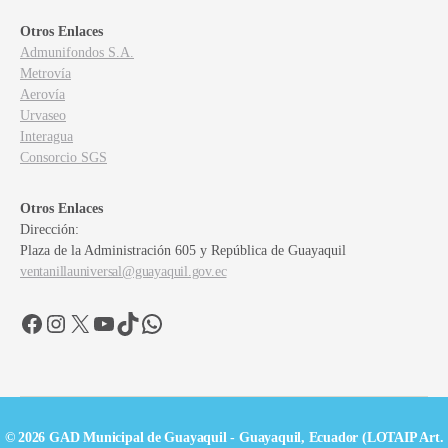
Otros Enlaces
Admunifondos S.A.
Metrovía
Aerovía
Urvaseo
Interagua
Consorcio SGS
Otros Enlaces
Dirección:
Plaza de la Administración 605 y República de Guayaquil
ventanillauniversal@guayaquil.gov.ec
Facebook
Instagram
X
YouTube
TikTok
WhatsApp
© 2026 GAD Municipal de Guayaquil - Guayaquil, Ecuador (LOTAIP Art.