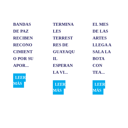
p
k
n
i
r
BANDAS
TERMINA
EL MES
DE PAZ
LES
DE LAS
RECIBEN
TERREST
ARTES
RECONO
RES DE
LLEGA A
CIMIENT
GUAYAQU
SALA LA
O POR SU
IL
BOTA
APOR...
ESPERAN
CON
LA VI...
TEA...
LEER
MÁS
LEER
LEER
MÁS
MÁS