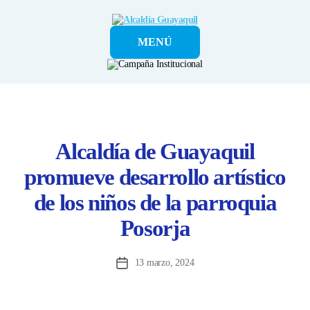
Alcaldía
MENÚ
Guayaquil
Alcaldía de Guayaquil
promueve desarrollo artístico
de los niños de la parroquia
Posorja
13 marzo, 2024
Fecha
de
la
entrada