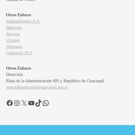
Otros Enlaces
Admunifondos S.A.
Metrovía
Aerovía
Urvaseo
Interagua
Consorcio SGS
Otros Enlaces
Dirección:
Plaza de la Administración 605 y República de Guayaquil
ventanillauniversal@guayaquil.gov.ec
Facebook
Instagram
X
YouTube
TikTok
WhatsApp