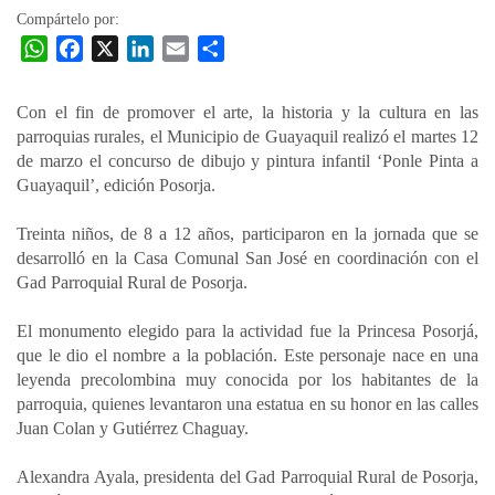
Compártelo por:
W
F
X
L
E
C
h
a
i
m
o
a
c
n
a
m
Con el fin de promover el arte, la historia y la cultura en las
t
e
k
i
p
parroquias rurales, el Municipio de Guayaquil realizó el martes 12
s
b
e
l
a
de marzo el concurso de dibujo y pintura infantil ‘Ponle Pinta a
A
o
d
r
Guayaquil’, edición Posorja.
p
o
I
t
Treinta niños, de 8 a 12 años, participaron en la jornada que se
p
k
n
i
desarrolló en la Casa Comunal San José en coordinación con el
r
Gad Parroquial Rural de Posorja.
El monumento elegido para la actividad fue la Princesa Posorjá,
que le dio el nombre a la población. Este personaje nace en una
leyenda precolombina muy conocida por los habitantes de la
parroquia, quienes levantaron una estatua en su honor en las calles
Juan Colan y Gutiérrez Chaguay.
Alexandra Ayala, presidenta del Gad Parroquial Rural de Posorja,