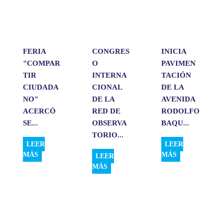
p
o
I
t
p
k
n
i
r
FERIA
CONGRES
INICIA
"COMPAR
O
PAVIMEN
TIR
INTERNA
TACIÓN
CIUDADA
CIONAL
DE LA
NO"
DE LA
AVENIDA
ACERCÓ
RED DE
RODOLFO
SE...
OBSERVA
BAQU...
TORIO...
LEER
LEER
MÁS
MÁS
LEER
MÁS