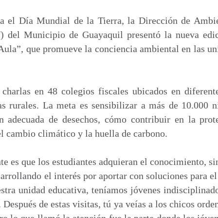
m
p
a el Día Mundial de la Tierra, la Dirección de Ambi
a
 del Municipio de Guayaquil presentó la nueva edi
r
 Aula”, que promueve la conciencia ambiental en las un
t
i
r
charlas en 48 colegios fiscales ubicados en diferent
as rurales. La meta es sensibilizar a más de 10.000 
n adecuada de desechos, cómo contribuir en la prote
el cambio climático y la huella de carbono.
te es que los estudiantes adquieran el conocimiento, si
arrollando el interés por aportar con soluciones para e
stra unidad educativa, teníamos jóvenes indisciplinado
 Después de estas visitas, tú ya veías a los chicos ord
ero lo que llamó la atención fue la parte donde los jóv