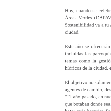
a
c
n
a
t
e
k
i
Hoy, cuando se celebr
s
b
e
l
Áreas Verdes (DAPAV)
A
o
d
Sostenibilidad va a tu
p
o
I
ciudad.
p
k
n
Este año se ofrecerán 
incluidas las parroqui
temas como la gestió
hídricos de la ciudad, 
El objetivo no solamen
agentes de cambio, des
“El año pasado, en nue
que botaban donde sea.
botar cada basurita. P