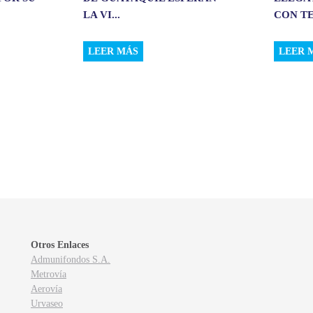
LA VI...
CON TE
LEER MÁS
LEER 
Otros Enlaces
Admunifondos S.A.
Metrovía
Aerovía
Urvaseo