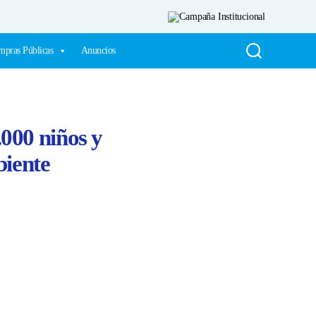
pras Públicas
Anuncios
.000 niños y
biente