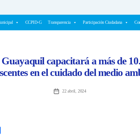
unicipal
CCPID-G
Transparencia
Participación Ciudadana
Com
 Guayaquil capacitará a más de 10
scentes en el cuidado del medio am
22 abril, 2024
Fecha
de
la
entrada
C
o