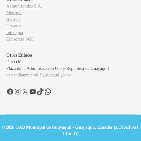
Admunifondos S.A.
Metrovía
Aerovía
Urvaseo
Interagua
Consorcio SGS
Otros Enlaces
Dirección:
Plaza de la Administración 605 y República de Guayaquil
ventanillauniversal@guayaquil.gov.ec
Facebook
Instagram
X
YouTube
TikTok
WhatsApp
© 2026 GAD Municipal de Guayaquil - Guayaquil, Ecuador (LOTAIP Art.
7 Lit. O)