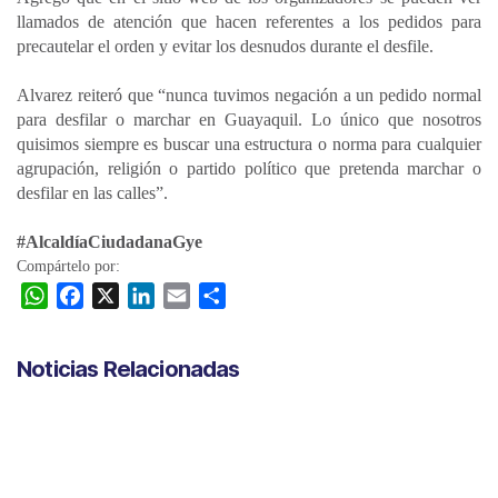
llamados de atención que hacen referentes a los pedidos para
precautelar el orden y evitar los desnudos durante el desfile.
Alvarez reiteró que “nunca tuvimos negación a un pedido normal
para desfilar o marchar en Guayaquil. Lo único que nosotros
quisimos siempre es buscar una estructura o norma para cualquier
agrupación, religión o partido político que pretenda marchar o
desfilar en las calles”.
#AlcaldíaCiudadanaGye
Compártelo por:
W
F
X
L
E
C
h
a
i
m
o
a
c
n
a
m
Noticias Relacionadas
t
e
k
i
p
s
b
e
l
a
A
o
d
r
p
o
I
t
p
k
n
i