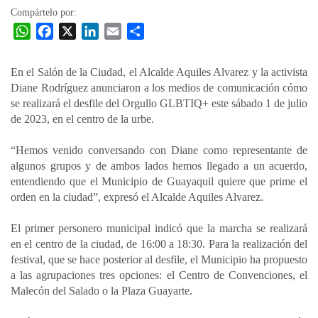
Compártelo por:
W
F
X
L
E
C
h
a
i
m
o
a
c
n
a
m
En el Salón de la Ciudad, el Alcalde Aquiles Alvarez y la activista
t
e
k
i
p
Diane Rodríguez anunciaron a los medios de comunicación cómo
s
b
e
l
a
se realizará el desfile del Orgullo GLBTIQ+ este sábado 1 de julio
A
o
d
r
de 2023, en el centro de la urbe.
p
o
I
t
“Hemos venido conversando con Diane como representante de
p
k
n
i
algunos grupos y de ambos lados hemos llegado a un acuerdo,
r
entendiendo que el Municipio de Guayaquil quiere que prime el
orden en la ciudad”, expresó el Alcalde Aquiles Alvarez.
El primer personero municipal indicó que la marcha se realizará
en el centro de la ciudad, de 16:00 a 18:30. Para la realización del
festival, que se hace posterior al desfile, el Municipio ha propuesto
a las agrupaciones tres opciones: el Centro de Convenciones, el
Malecón del Salado o la Plaza Guayarte.