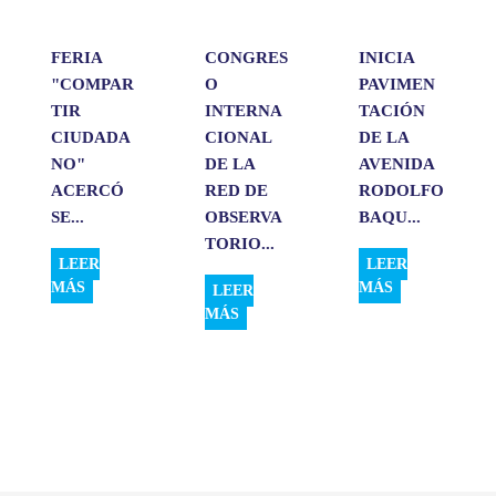
r
FERIA
CONGRES
INICIA
"COMPAR
O
PAVIMEN
TIR
INTERNA
TACIÓN
CIUDADA
CIONAL
DE LA
NO"
DE LA
AVENIDA
ACERCÓ
RED DE
RODOLFO
SE...
OBSERVA
BAQU...
TORIO...
LEER
LEER
MÁS
MÁS
LEER
MÁS