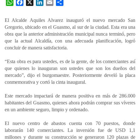
W
F
X
L
E
C
h
a
i
m
o
a
c
n
a
m
El Alcalde Aquiles Alvarez inauguró el nuevo mercado San
t
e
k
i
p
Gregorio, ubicado en el Guasmo, al sur de la ciudad. Esta era una
s
b
e
l
a
obra que la anterior administración municipal nunca terminó, pero
A
o
d
r
que la actual Alcaldía, con una adecuada planificación, logró
p
o
I
t
concluir de manera satisfactoria.
p
k
n
i
“Esta obra es para ustedes, es de la gente, de los comerciantes así
r
que quienes lo inauguran son ustedes que son los dueños del
mercado”, dijo el burgomaestre. Posteriormente develó la placa
conmemorativa y cortó la cinta inaugural.
Este mercado impactará de manera positiva en más de 286.000
habitantes del Guasmo, quienes ahora podrán comprar sus víveres
en un ambiente seguro, limpio y ordenado.
El nuevo centro de abastos cuenta con 70 puestos, donde
laborarán 140 comerciantes. La inversión fue de USD 1,1
millones y durante su construcción se generaron 120 plazas de