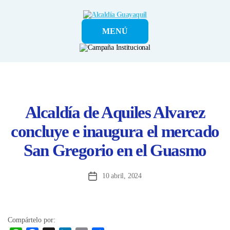
Alcaldía
MENÚ
Guayaquil
Alcaldía de Aquiles Alvarez
concluye e inaugura el mercado
San Gregorio en el Guasmo
10 abril, 2024
Fecha
de
la
entrada
Compártelo por: