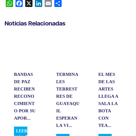
W
F
X
L
E
C
h
a
i
m
o
a
c
n
a
m
Noticias Relacionadas
t
e
k
i
p
s
b
e
l
a
A
o
d
r
p
o
I
t
p
k
n
i
r
BANDAS
TERMINA
EL MES
DE PAZ
LES
DE LAS
RECIBEN
TERREST
ARTES
RECONO
RES DE
LLEGA A
CIMIENT
GUAYAQU
SALA LA
O POR SU
IL
BOTA
APOR...
ESPERAN
CON
LA VI...
TEA...
LEER