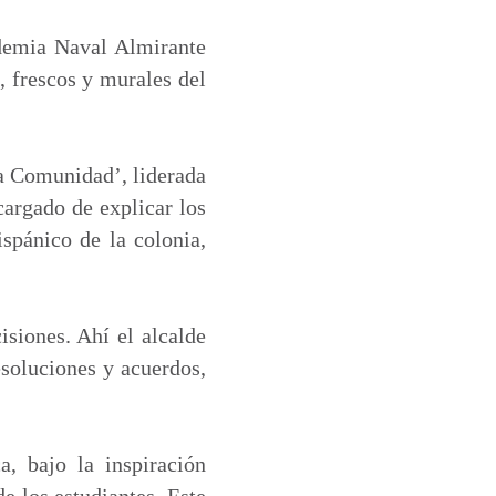
ademia Naval Almirante
, frescos y murales del
la Comunidad’, liderada
cargado de explicar los
ispánico de la colonia,
siones. Ahí el alcalde
esoluciones y acuerdos,
a, bajo la inspiración
e los estudiantes. Este