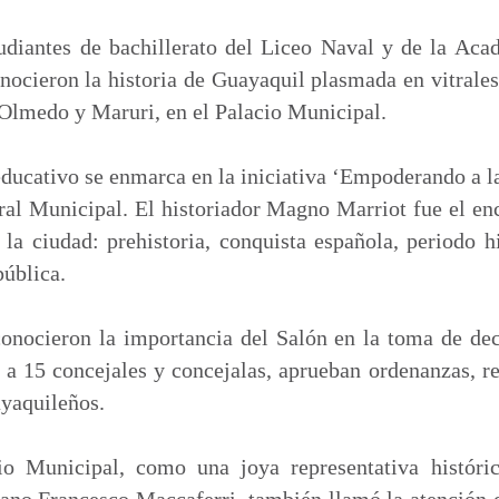
m
p
diantes de bachillerato del Liceo Naval y de la Ac
a
ocieron la historia de Guayaquil plasmada en vitrales
r
 Olmedo y Maruri, en el Palacio Municipal.
t
i
ducativo se enmarca en la iniciativa ‘Empoderando a 
r
ral Municipal. El historiador Magno Marriot fue el en
 la ciudad: prehistoria, conquista española, periodo h
ública.
onocieron la importancia del Salón en la toma de deci
 a 15 concejales y concejalas, aprueban ordenanzas, r
ayaquileños.
io Municipal, como una joya representativa históric
liano Francesco Maccaferri, también llamó la atención d