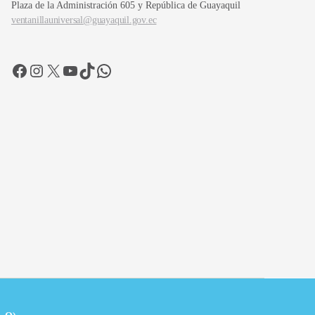
Plaza de la Administración 605 y República de Guayaquil
ventanillauniversal@guayaquil.gov.ec
Facebook
Instagram
X
YouTube
TikTok
WhatsApp