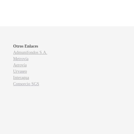
Otros Enlaces
Admunifondos S.A.
Metrovía
Aerovía
Urvaseo
Interagua
Consorcio SGS