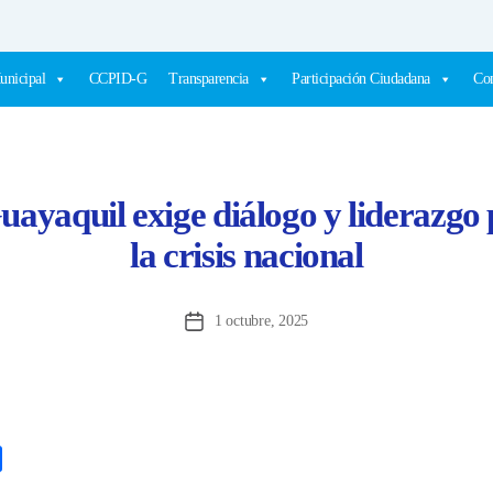
unicipal
CCPID-G
Transparencia
Participación Ciudadana
Com
uayaquil exige diálogo y liderazgo
la crisis nacional
1 octubre, 2025
Fecha
de
la
entrada
C
o