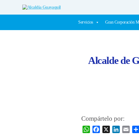
Alcaldía
Guayaquil
Servicios
Gran Corporación M
Alcalde de G
Compártelo por:
W
F
X
L
E
h
a
i
m