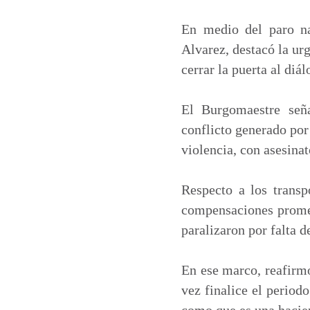
a
c
n
a
t
e
k
i
En medio del paro na
s
b
e
l
Alvarez, destacó la ur
A
o
d
cerrar la puerta al diá
p
o
I
p
k
n
El Burgomaestre seña
conflicto generado por
violencia, con asesinat
Respecto a los transp
compensaciones promet
paralizaron por falta 
En ese marco, reafirmó
vez finalice el period
como que es una hacie