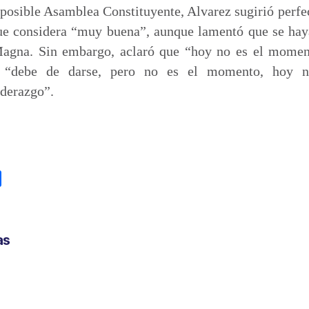
posible Asamblea Constituyente, Alvarez sugirió perfe
ue considera “muy buena”, aunque lamentó que se ha
Magna. Sin embargo, aclaró que “hoy no es el moment
: “debe de darse, pero no es el momento, hoy ne
iderazgo”.
C
o
m
p
as
a
r
t
i