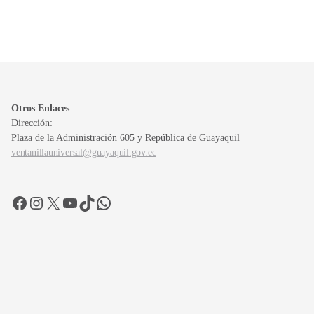
Otros Enlaces
Dirección:
Plaza de la Administración 605 y República de Guayaquil
ventanillauniversal@guayaquil.gov.ec
Facebook
Instagram
X
YouTube
TikTok
WhatsApp