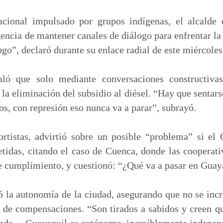
m
p
cional impulsado por grupos indígenas, el alcalde 
a
gencia de mantener canales de diálogo para enfrentar la
r
logo”, declaró durante su enlace radial de este miércoles
t
i
ló que solo mediante conversaciones constructiva
r
 la eliminación del subsidio al diésel. “Hay que sentars
os, con represión eso nunca va a parar”, subrayó.
ortistas, advirtió sobre un posible “problema” si el
idas, citando el caso de Cuenca, donde las cooperativ
de cumplimiento, y cuestionó: “¿Qué va a pasar en Guay
 la autonomía de la ciudad, asegurando que no se inc
o de compensaciones. “Son tirados a sabidos y creen 
nda… Guayaquil es autónomo, increíblemente independ