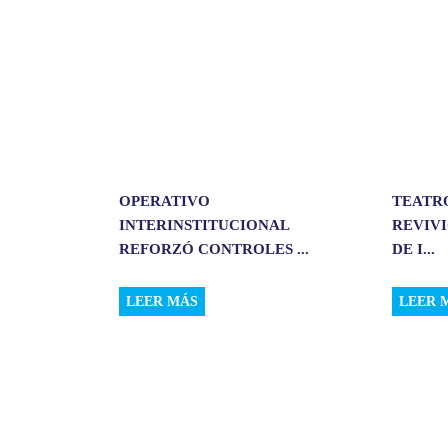
r
OPERATIVO
TEATR
INTERINSTITUCIONAL
REVIVI
REFORZÓ CONTROLES ...
DE I...
LEER MÁS
LEER 