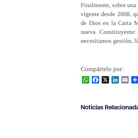
Finalmente, sobre una 
vigente desde 2008, q
de Dios en la Carta 
nueva Constituyente
necesitamos gestión, l
Compártelo por:
W
F
X
L
E
h
a
i
m
a
c
n
a
t
e
k
i
Noticias Relacionad
s
b
e
l
A
o
d
p
o
I
p
k
n