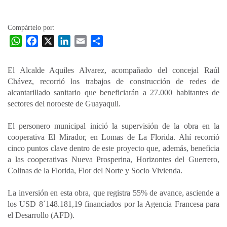
la
entrada
Compártelo por:
W
F
X
L
E
C
h
a
i
m
o
a
c
n
a
m
El Alcalde Aquiles Alvarez, acompañado del concejal Raúl
t
e
k
i
p
Chávez, recorrió los trabajos de construcción de redes de
s
b
e
l
a
alcantarillado sanitario que beneficiarán a 27.000 habitantes de
A
o
d
r
sectores del noroeste de Guayaquil.
p
o
I
t
El personero municipal inició la supervisión de la obra en la
p
k
n
i
cooperativa El Mirador, en Lomas de La Florida. Ahí recorrió
r
cinco puntos clave dentro de este proyecto que, además, beneficia
a las cooperativas Nueva Prosperina, Horizontes del Guerrero,
Colinas de la Florida, Flor del Norte y Socio Vivienda.
La inversión en esta obra, que registra 55% de avance, asciende a
los USD 8´148.181,19 financiados por la Agencia Francesa para
el Desarrollo (AFD).