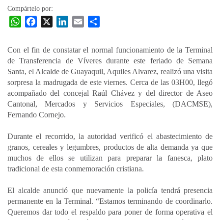
Compártelo por:
W
F
X
L
E
C
h
a
i
m
o
a
c
n
a
m
Con el fin de constatar el normal funcionamiento de la Terminal
t
e
k
i
p
de Transferencia de Víveres durante este feriado de Semana
s
b
e
l
a
Santa, el Alcalde de Guayaquil, Aquiles Alvarez, realizó una visita
A
o
d
r
sorpresa la madrugada de este viernes. Cerca de las 03H00, llegó
p
o
I
t
acompañado del concejal Raúl Chávez y del director de Aseo
Cantonal, Mercados y Servicios Especiales, (DACMSE),
p
k
n
i
Fernando Cornejo.
r
Durante el recorrido, la autoridad verificó el abastecimiento de
granos, cereales y legumbres, productos de alta demanda ya que
muchos de ellos se utilizan para preparar la fanesca, plato
tradicional de esta conmemoración cristiana.
El alcalde anunció que nuevamente la policía tendrá presencia
permanente en la Terminal. “Estamos terminando de coordinarlo.
Queremos dar todo el respaldo para poner de forma operativa el