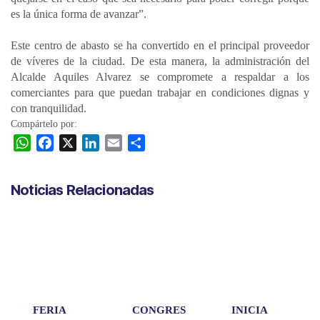
es la única forma de avanzar”.
Este centro de abasto se ha convertido en el principal proveedor
de víveres de la ciudad. De esta manera, la administración del
Alcalde Aquiles Alvarez se compromete a respaldar a los
comerciantes para que puedan trabajar en condiciones dignas y
con tranquilidad.
Compártelo por:
W
F
X
L
E
C
h
a
i
m
o
a
c
n
a
m
Noticias Relacionadas
t
e
k
i
p
s
b
e
l
a
A
o
d
r
p
o
I
t
p
k
n
i
r
FERIA
CONGRES
INICIA