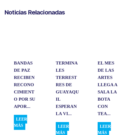
a
c
n
a
m
Noticias Relacionadas
t
e
k
i
p
s
b
e
l
a
A
o
d
r
p
o
I
t
p
k
n
i
r
BANDAS
TERMINA
EL MES
DE PAZ
LES
DE LAS
RECIBEN
TERREST
ARTES
RECONO
RES DE
LLEGA A
CIMIENT
GUAYAQU
SALA LA
O POR SU
IL
BOTA
APOR...
ESPERAN
CON
LA VI...
TEA...
LEER
MÁS
LEER
LEER
MÁS
MÁS