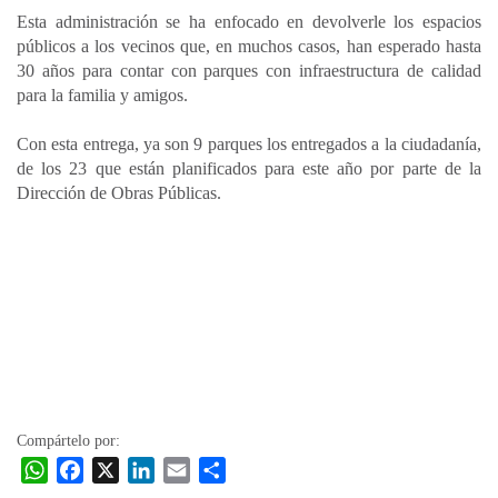
Esta administración se ha enfocado en devolverle los espacios
públicos a los vecinos que, en muchos casos, han esperado hasta
30 años para contar con parques con infraestructura de calidad
para la familia y amigos.
Con esta entrega, ya son 9 parques los entregados a la ciudadanía,
de los 23 que están planificados para este año por parte de la
Dirección de Obras Públicas.
Compártelo por:
W
F
X
L
E
C
h
a
i
m
o