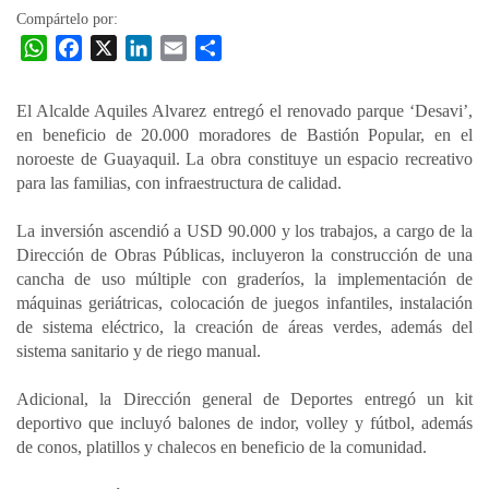
Compártelo por:
W
F
X
L
E
C
h
a
i
m
o
a
c
n
a
m
El Alcalde Aquiles Alvarez entregó el renovado parque ‘Desavi’,
t
e
k
i
p
en beneficio de 20.000 moradores de Bastión Popular, en el
s
b
e
l
a
noroeste de Guayaquil. La obra constituye un espacio recreativo
A
o
d
r
para las familias, con infraestructura de calidad.
p
o
I
t
La inversión ascendió a USD 90.000 y los trabajos, a cargo de la
p
k
n
i
Dirección de Obras Públicas, incluyeron la construcción de una
r
cancha de uso múltiple con graderíos, la implementación de
máquinas geriátricas, colocación de juegos infantiles, instalación
de sistema eléctrico, la creación de áreas verdes, además del
sistema sanitario y de riego manual.
Adicional, la Dirección general de Deportes entregó un kit
deportivo que incluyó balones de indor, volley y fútbol, además
de conos, platillos y chalecos en beneficio de la comunidad.