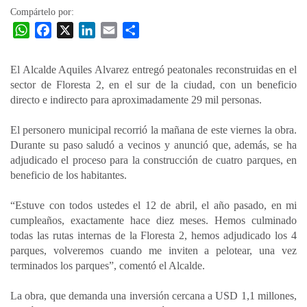
Compártelo por:
W
F
X
L
E
C
h
a
i
m
o
a
c
n
a
m
El Alcalde Aquiles Alvarez entregó peatonales reconstruidas en el
t
e
k
i
p
sector de Floresta 2, en el sur de la ciudad, con un beneficio
s
b
e
l
a
directo e indirecto para aproximadamente 29 mil personas.
A
o
d
r
p
o
I
t
El personero municipal recorrió la mañana de este viernes la obra.
Durante su paso saludó a vecinos y anunció que, además, se ha
p
k
n
i
adjudicado el proceso para la construcción de cuatro parques, en
r
beneficio de los habitantes.
“Estuve con todos ustedes el 12 de abril, el año pasado, en mi
cumpleaños, exactamente hace diez meses. Hemos culminado
todas las rutas internas de la Floresta 2, hemos adjudicado los 4
parques, volveremos cuando me inviten a pelotear, una vez
terminados los parques”, comentó el Alcalde.
La obra, que demanda una inversión cercana a USD 1,1 millones,