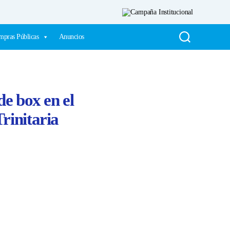
pras Públicas
Anuncios
e box en el
rinitaria