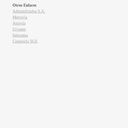
Otros Enlaces
Admunifondos S.A.
Metrovía
Aerovía
Urvaseo
Interagua
Consorcio SGS