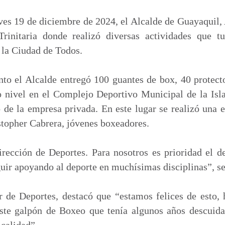
m
p
es 19 de diciembre de 2024, el Alcalde de Guayaquil, 
a
Trinitaria donde realizó diversas actividades que 
r
 la Ciudad de Todos.
t
i
to el Alcalde entregó 100 guantes de box, 40 protect
r
 nivel en el Complejo Deportivo Municipal de la Isla 
de la empresa privada. En este lugar se realizó una e
topher Cabrera, jóvenes boxeadores.
irección de Deportes. Para nosotros es prioridad el d
uir apoyando al deporte en muchísimas disciplinas”, se
r de Deportes, destacó que “estamos felices de esto, 
este galpón de Boxeo que tenía algunos años descuid
calidad”.