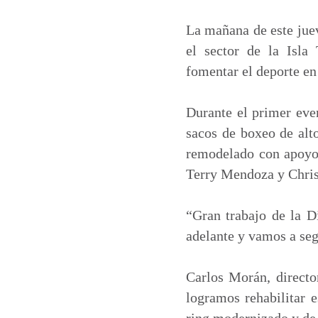
a
c
n
a
t
e
k
i
La mañana de este juev
s
b
e
l
el sector de la Isla 
A
o
d
fomentar el deporte en
p
o
I
p
k
n
Durante el primer even
sacos de boxeo de alto
remodelado con apoyo 
Terry Mendoza y Chris
“Gran trabajo de la D
adelante y vamos a seg
Carlos Morán, directo
logramos rehabilitar 
ring modernizado y de 