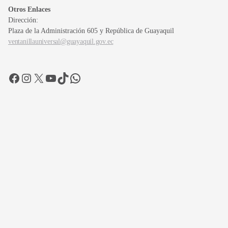
Otros Enlaces
Dirección:
Plaza de la Administración 605 y República de Guayaquil
ventanillauniversal@guayaquil.gov.ec
Facebook
Instagram
X
YouTube
TikTok
WhatsApp