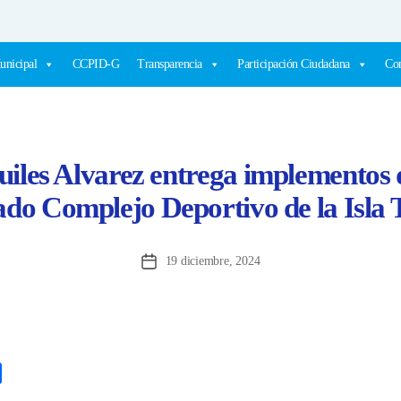
unicipal
CCPID-G
Transparencia
Participación Ciudadana
Com
uiles Alvarez entrega implementos d
do Complejo Deportivo de la Isla T
19 diciembre, 2024
Fecha
de
la
entrada
C
o