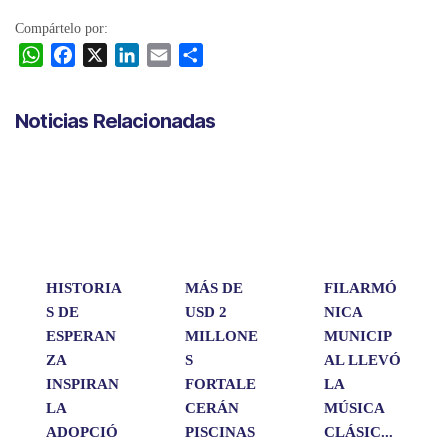
Compártelo por:
W
F
X
L
E
C
h
a
i
m
o
a
c
n
a
m
Noticias Relacionadas
t
e
k
i
p
s
b
e
l
a
A
o
d
r
p
o
I
t
p
k
n
i
r
HISTORIA
MÁS DE
FILARMÓ
S DE
USD 2
NICA
ESPERAN
MILLONE
MUNICIP
ZA
S
AL LLEVÓ
INSPIRAN
FORTALE
LA
LA
CERÁN
MÚSICA
ADOPCIÓ
PISCINAS
CLÁSIC...