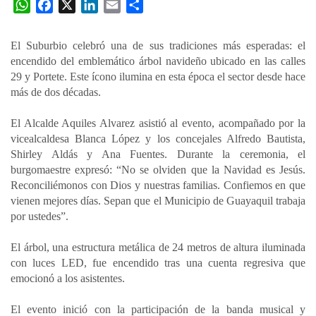
W
F
X
L
E
C
h
a
i
m
o
a
c
n
a
m
El Suburbio celebró una de sus tradiciones más esperadas: el
t
e
k
i
p
encendido del emblemático árbol navideño ubicado en las calles
s
b
e
l
a
29 y Portete. Este ícono ilumina en esta época el sector desde hace
A
o
d
r
más de dos décadas.
p
o
I
t
El Alcalde Aquiles Alvarez asistió al evento, acompañado por la
p
k
n
i
vicealcaldesa Blanca López y los concejales Alfredo Bautista,
r
Shirley Aldás y Ana Fuentes. Durante la ceremonia, el
burgomaestre expresó: “No se olviden que la Navidad es Jesús.
Reconciliémonos con Dios y nuestras familias. Confiemos en que
vienen mejores días. Sepan que el Municipio de Guayaquil trabaja
por ustedes”.
El árbol, una estructura metálica de 24 metros de altura iluminada
con luces LED, fue encendido tras una cuenta regresiva que
emocionó a los asistentes.
El evento inició con la participación de la banda musical y