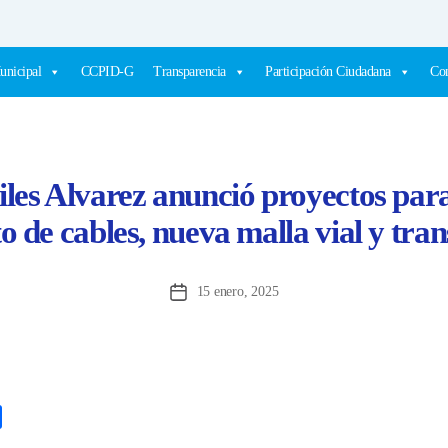
unicipal
CCPID-G
Transparencia
Participación Ciudadana
Com
iles Alvarez anunció proyectos par
 de cables, nueva malla vial y tran
15 enero, 2025
Fecha
de
la
entrada
C
o