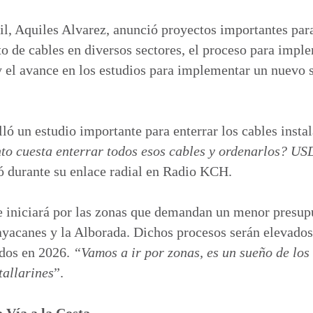
m
p
l, Aquiles Alvarez, anunció proyectos importantes para 
a
to de cables en diversos sectores, el proceso para impl
r
 y el avance en los estudios para implementar un nuevo 
t
i
r
ló un estudio importante para enterrar los cables insta
o cuesta enterrar todos esos cables y ordenarlos? US
zó durante su enlace radial en Radio KCH.
e iniciará por las zonas que demandan un menor presup
ayacanes y la Alborada. Dichos procesos serán elevado
ados en 2026.
“Vamos a ir por zonas, es un sueño de lo
tallarines
”.
 Vía a la Costa