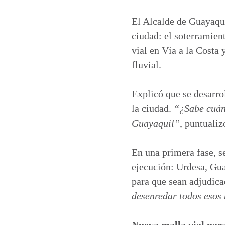
a
c
n
a
t
e
k
i
El Alcalde de Guayaqui
s
b
e
l
ciudad: el soterramien
A
o
d
vial en Vía a la Costa
p
o
I
fluvial.
p
k
n
Explicó que se desarrol
la ciudad.
“¿Sabe cuánt
Guayaquil”
, puntuali
En una primera fase, s
ejecución: Urdesa, Gu
para que sean adjudic
desenredar todos esos 
Nueva malla vial para