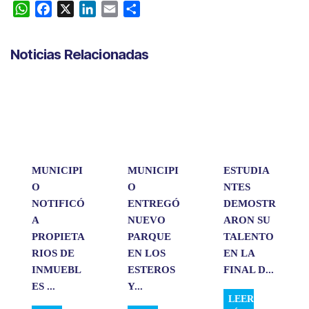
W
F
X
L
E
C
h
a
i
m
o
a
c
n
a
m
Noticias Relacionadas
t
e
k
i
p
s
b
e
l
a
A
o
d
r
p
o
I
t
p
k
n
i
r
MUNICIPI
MUNICIPI
ESTUDIA
O
O
NTES
NOTIFICÓ
ENTREGÓ
DEMOSTR
A
NUEVO
ARON SU
PROPIETA
PARQUE
TALENTO
RIOS DE
EN LOS
EN LA
INMUEBL
ESTEROS
FINAL D...
ES ...
Y...
LEER