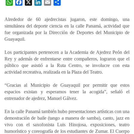
W
F
X
L
E
C
h
a
i
m
o
a
c
n
a
m
Alrededor de 60 ajedrecistas jugaron, este domingo, una
t
e
k
i
p
simultánea del deporte ciencia en la calle Panamá, actividad que
s
b
e
l
a
fue organizada por la Dirección de Deportes del Municipio de
A
o
d
r
Guayaquil.
p
o
I
t
Los participantes pertenecen a la Academia de Ajedrez Peón del
p
k
n
i
Rey y además de enfrentarse entre compañeros, lograron que el
r
público que asistió a la Ruta Centro, se involucre con esta
actividad recreativa, realizada en la Plaza del Teatro.
“Gracias al Municipio de Guayaquil por permitir que estos
espacios existan y esperamos tener la acogida”, señaló el
entrenador de ajedrez, Manuel Gálvez.
En la calle Panamá también hubo presentaciones artísticas con una
demostración de baile (tango a manera de samba), canto, jazz en
vivo con el saxofonista Luis Hinojosa, exposiciones, teatro
humorístico y coreografía de los estudiantes de Zumar. El Cuerpo