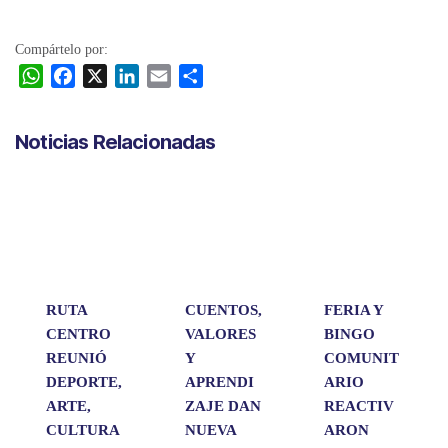
Compártelo por:
W
F
X
L
E
C
h
a
i
m
o
a
c
n
a
m
Noticias Relacionadas
t
e
k
i
p
s
b
e
l
a
A
o
d
r
p
o
I
t
p
k
n
i
r
RUTA
CUENTOS,
FERIA Y
CENTRO
VALORES
BINGO
REUNIÓ
Y
COMUNIT
DEPORTE,
APRENDI
ARIO
ARTE,
ZAJE DAN
REACTIV
CULTURA
NUEVA
ARON