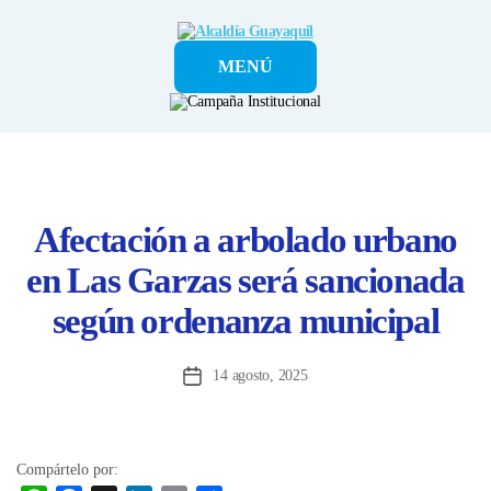
Alcaldía
MENÚ
Guayaquil
Afectación a arbolado urbano
en Las Garzas será sancionada
según ordenanza municipal
14 agosto, 2025
Fecha
de
la
entrada
Compártelo por: