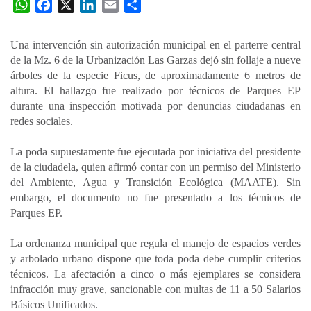
W
F
X
L
E
C
h
a
i
m
o
a
c
n
a
m
Una intervención sin autorización municipal en el parterre central
t
e
k
i
p
de la Mz. 6 de la Urbanización Las Garzas dejó sin follaje a nueve
s
b
e
l
a
árboles de la especie Ficus, de aproximadamente 6 metros de
A
o
d
r
altura. El hallazgo fue realizado por técnicos de Parques EP
p
o
I
t
durante una inspección motivada por denuncias ciudadanas en
redes sociales.
p
k
n
i
r
La poda supuestamente fue ejecutada por iniciativa del presidente
de la ciudadela, quien afirmó contar con un permiso del Ministerio
del Ambiente, Agua y Transición Ecológica (MAATE). Sin
embargo, el documento no fue presentado a los técnicos de
Parques EP.
La ordenanza municipal que regula el manejo de espacios verdes
y arbolado urbano dispone que toda poda debe cumplir criterios
técnicos. La afectación a cinco o más ejemplares se considera
infracción muy grave, sancionable con multas de 11 a 50 Salarios
Básicos Unificados.