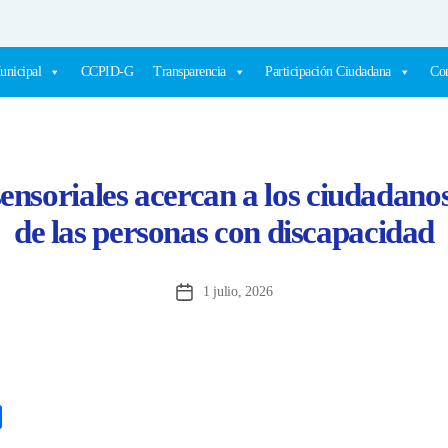
unicipal
CCPID-G
Transparencia
Participación Ciudadana
Com
ensoriales acercan a los ciudadanos
de las personas con discapacidad
1 julio, 2026
Fecha
de
la
entrada
C
o