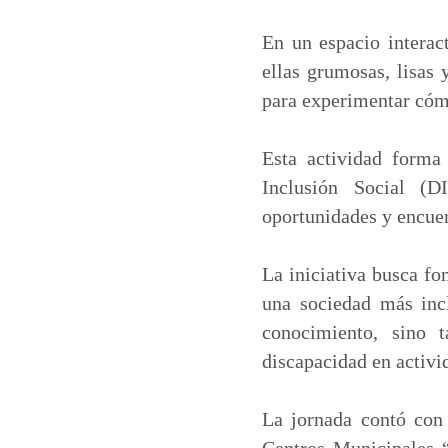
a
c
n
a
t
e
k
i
En un espacio interact
s
b
e
l
ellas grumosas, lisas 
A
o
d
para experimentar cómo
p
o
I
p
k
n
Esta actividad forma
Inclusión Social (D
oportunidades y encuen
La iniciativa busca fo
una sociedad más incl
conocimiento, sino 
discapacidad en activi
La jornada contó con 
Centros Municipales “