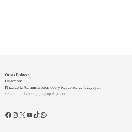
Otros Enlaces
Dirección:
Plaza de la Administración 605 y República de Guayaquil
ventanillauniversal@guayaquil.gov.ec
Facebook
Instagram
X
YouTube
TikTok
WhatsApp