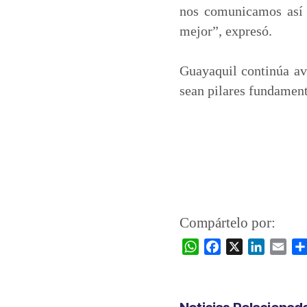
nos comunicamos así 
mejor”, expresó.
Guayaquil continúa av
sean pilares fundament
Compártelo por:
W
F
X
L
E
h
a
i
m
a
c
n
a
t
e
k
i