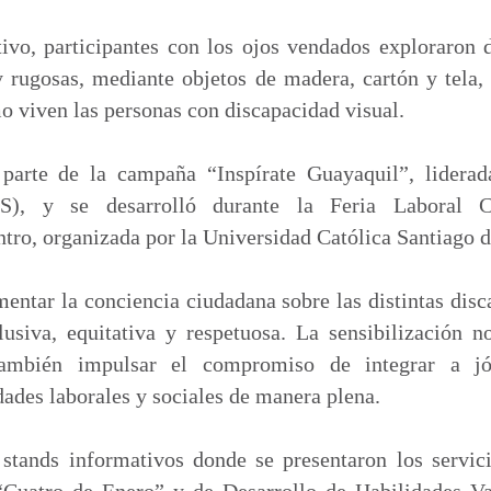
m
p
ivo, participantes con los ojos vendados exploraron d
a
y rugosas, mediante objetos de madera, cartón y tela,
r
 viven las personas con discapacidad visual.
t
i
 parte de la campaña “Inspírate Guayaquil”, liderad
r
IS), y se desarrolló durante la Feria Laboral Co
tro, organizada por la Universidad Católica Santiago 
mentar la conciencia ciudadana sobre las distintas di
usiva, equitativa y respetuosa. La sensibilización n
también impulsar el compromiso de integrar a j
dades laborales y sociales de manera plena.
stands informativos donde se presentaron los servic
Cuatro de Enero” y de Desarrollo de Habilidades Val