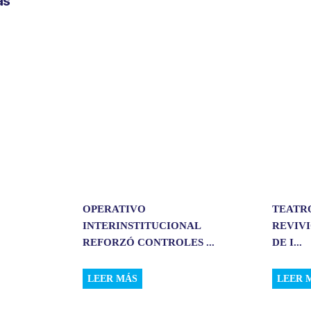
as
a
r
t
i
r
OPERATIVO
TEATR
INTERINSTITUCIONAL
REVIVI
REFORZÓ CONTROLES ...
DE I...
LEER MÁS
LEER 