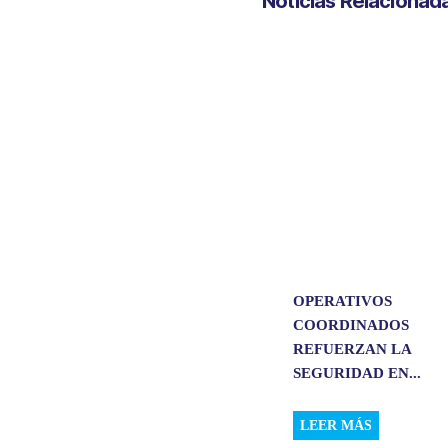
Noticias Relacionad
s
b
e
l
A
o
d
p
o
I
p
k
n
OPERATIVOS
COORDINADOS
REFUERZAN LA
SEGURIDAD EN...
LEER MÁS