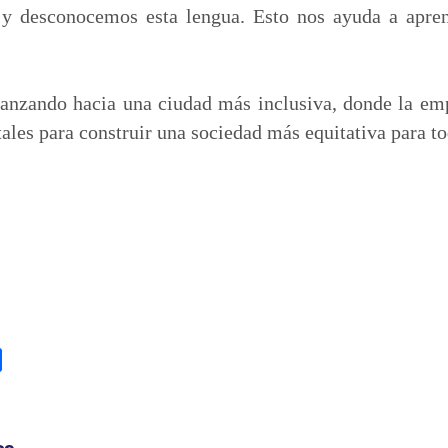
y desconocemos esta lengua. Esto nos ayuda a apre
anzando hacia una ciudad más inclusiva, donde la em
ales para construir una sociedad más equitativa para to
C
o
m
p