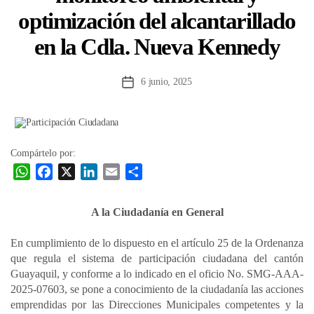
optimización del alcantarillado
en la Cdla. Nueva Kennedy
6 junio, 2025
Fecha
de
la
entrada
Compártelo por:
W
F
X
L
E
C
h
a
i
m
o
a
c
n
a
m
A la Ciudadanía en General
t
e
k
i
p
s
b
e
l
a
En cumplimiento de lo dispuesto en el artículo 25 de la Ordenanza
A
o
d
r
que regula el sistema de participación ciudadana del cantón
p
o
I
t
Guayaquil, y conforme a lo indicado en el oficio No. SMG-AAA-
2025-07603, se pone a conocimiento de la ciudadanía las acciones
p
k
n
i
emprendidas por las Direcciones Municipales competentes y la
r