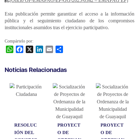
[Oficio OF-EMAPAG-EP-GG-2025-0342 – EMAPAG EP]
Esta publicación permite garantizar el acceso a la información
pública y el seguimiento ciudadano de los compromisos
institucionales asumidos tras el ejercicio participativo.
Compártelo por:
W
F
X
L
E
C
h
a
i
m
o
a
c
n
a
m
Noticias Relacionadas
t
e
k
i
p
s
b
e
l
a
A
o
d
r
p
o
I
t
p
k
n
i
r
RESOLUC
PROYECT
PROYECT
IÓN DEL
O DE
O DE