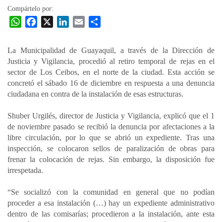
Compártelo por:
W
F
X
L
E
C
h
a
i
m
o
a
c
n
a
m
La Municipalidad de Guayaquil, a través de la Dirección de
t
e
k
i
p
Justicia y Vigilancia, procedió al retiro temporal de rejas en el
s
b
e
l
a
sector de Los Ceibos, en el norte de la ciudad. Esta acción se
A
o
d
r
concretó el sábado 16 de diciembre en respuesta a una denuncia
p
o
I
t
ciudadana en contra de la instalación de esas estructuras.
p
k
n
i
Shuber Urgilés, director de Justicia y Vigilancia, explicó que el 1
r
de noviembre pasado se recibió la denuncia por afectaciones a la
libre circulación, por lo que se abrió un expediente. Tras una
inspección, se colocaron sellos de paralización de obras para
frenar la colocación de rejas. Sin embargo, la disposición fue
irrespetada.
“Se socializó con la comunidad en general que no podían
proceder a esa instalación (…) hay un expediente administrativo
dentro de las comisarías; procedieron a la instalación, ante esta