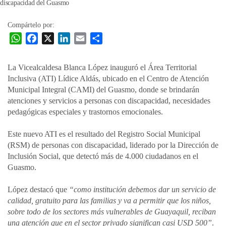
Compártelo por:
W
F
X
L
E
C
h
a
i
m
o
a
c
n
a
m
La Vicealcaldesa Blanca López inauguró el Área Territorial
t
e
k
i
p
Inclusiva (ATI) Lídice Aldás, ubicado en el Centro de Atención
s
b
e
l
a
Municipal Integral (CAMI) del Guasmo, donde se brindarán
A
o
d
r
atenciones y servicios a personas con discapacidad, necesidades
p
o
I
t
pedagógicas especiales y trastornos emocionales.
p
k
n
i
Este nuevo ATI es el resultado del Registro Social Municipal
r
(RSM) de personas con discapacidad, liderado por la Dirección de
Inclusión Social, que detectó más de 4.000 ciudadanos en el
Guasmo.
López destacó que
“como institución debemos dar un servicio de
calidad, gratuito para las familias y va a permitir que los niños,
sobre todo de los sectores más vulnerables de Guayaquil, reciban
una atención que en el sector privado significan casi USD 500”
.