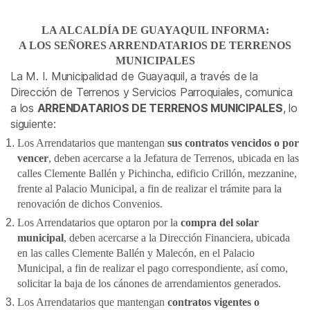
h
a
i
m
o
a
c
n
a
m
LA ALCALDÍA DE GUAYAQUIL INFORMA:
t
e
k
i
p
A LOS SEÑORES ARRENDATARIOS DE TERRENOS
s
b
e
l
a
MUNICIPALES
A
o
d
r
La M. I. Municipalidad de Guayaquil, a través de la
p
o
I
t
Dirección de Terrenos y Servicios Parroquiales, comunica
p
k
n
i
a los
ARRENDATARIOS DE TERRENOS MUNICIPALES
, lo
siguiente:
r
Los Arrendatarios que mantengan
sus contratos vencidos o por
vencer
, deben acercarse a la Jefatura de Terrenos, ubicada en las
calles Clemente Ballén y Pichincha, edificio Crillón, mezzanine,
frente al Palacio Municipal, a fin de realizar el trámite para la
renovación de dichos Convenios.
Los Arrendatarios que optaron por la
compra del solar
municipal
, deben acercarse a la Dirección Financiera, ubicada
en las calles Clemente Ballén y Malecón, en el Palacio
Municipal, a fin de realizar el pago correspondiente, así como,
solicitar la baja de los cánones de arrendamientos generados.
Los Arrendatarios que mantengan
contratos vigentes o