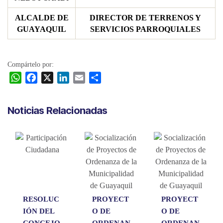
ALCALDE DE
DIRECTOR DE TERRENOS Y
GUAYAQUIL
SERVICIOS PARROQUIALES
Compártelo por:
W
F
X
L
E
C
h
a
i
m
o
a
c
n
a
m
Noticias Relacionadas
t
e
k
i
p
s
b
e
l
a
A
o
d
r
p
o
I
t
p
k
n
i
r
RESOLUC
PROYECT
PROYECT
IÓN DEL
O DE
O DE
CONCEJO
ORDENAN
ORDENAN