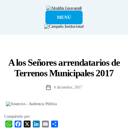
Alcaldía
MENÚ
Guayaquil
A los Señores arrendatarios de
Terrenos Municipales 2017
4 diciembre, 2017
Fecha
de
la
entrada
Compártelo por:
W
F
X
L
E
C