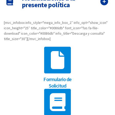
presente política
[mvc_infobox info_style="mega_info_box_2″ info_opt="show_icon"
icon_height="25″ title_color="#0086db" font_icon="fas fa-file-
download" icon_color="#0086db" info_title="Descarga y consulta"
title_size="30″][/mvc_infobox]
Formulario de
Solicitud